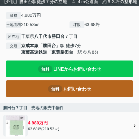
【外観】勝田台駅徒歩７分の立地 ４.４m公道面 約６３坪の整形地
4,980万円
価格
210.53㎡
63.68坪
土地面積
坪数
千葉県
八千代市
勝田台
７丁目
所在地
京成本線
「
勝田台
」駅 徒歩7分
交通
東葉高速鉄道
「
東葉勝田台
」駅 徒歩8分
LINEからお問い合わせ
無料
お問い合わせ
無料
勝田台７丁目 売地の販売中物件
4,980万円
63.68坪(210.53㎡)