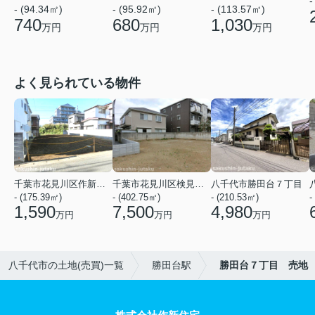
-
- (94.34㎡)
- (95.92㎡)
- (113.57㎡)
740
680
1,030
万円
万円
万円
よく見られている物件
千葉市花見川区作新台５丁目
千葉市花見川区検見川町３丁目
八千代市勝田台７丁目
- (175.39㎡)
- (402.75㎡)
- (210.53㎡)
-
1,590
7,500
4,980
万円
万円
万円
八千代市の土地(売買)一覧
勝田台駅
勝田台７丁目 売地