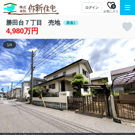
0
ログイン
お気に入り
勝田台７丁目 売地
募集1
4,980万円
1
/
4