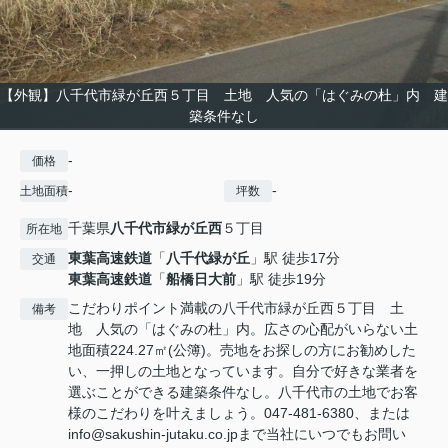
【外観】八千代市緑が丘西５丁目 土地 人気の「はぐみの杜」内 建
築条件なし
-
価格
-
-
土地面積
坪数
千葉県
八千代市
緑が丘西
５丁目
所在地
東葉高速鉄道
「
八千代緑が丘
」駅 徒歩17分
交通
東葉高速鉄道
「
船橋日大前
」駅 徒歩19分
こだわりポイント満載の八千代市緑が丘西５丁目 土
備考
地 人気の「はぐみの杜」内。広さの心配がいらない土
地面積224.27㎡(公簿)。売地をお探しの方にお勧めした
い、一押しの土地となっています。自分で好きな業者を
選ぶことができる建築条件なし。八千代市の土地でお客
様のこだわりを叶えましょう。047-481-6380、または
info@sakushin-jutaku.co.jpまで当社にいつでもお問い