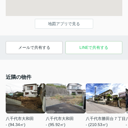
地図アプリで見る
メールで共有する
LINEで共有する
近隣の物件
八千代市大和田
八千代市大和田
八千代市勝田台７丁目
- (94.34㎡)
- (95.92㎡)
- (210.53㎡)
-