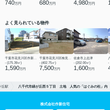
740
680
4,980
万円
万円
万円
よく見られている物件
千葉市花見川区作新台５丁目
千葉市花見川区検見川町３丁目
佐倉市上志津
- (175.39㎡)
- (402.75㎡)
- (202.00㎡)
-
1,590
7,500
1,600
万円
万円
万円
が丘駅
八千代市緑が丘西５丁目 土地 人気の「はぐみの杜」内
株式会社作新住宅