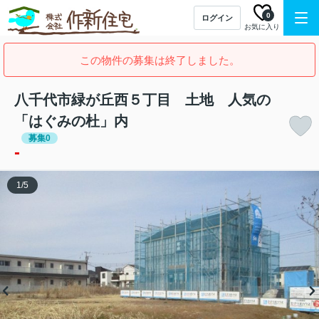
0
ログイン
お気に入り
この物件の募集は終了しました。
八千代市緑が丘西５丁目 土地 人気の
「はぐみの杜」内
募集0
-
1
/
5