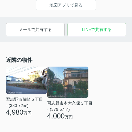
地図アプリで見る
メールで共有する
LINEで共有する
近隣の物件
習志野市藤崎５丁目
習志野市本大久保３丁目
- (330.72㎡)
- (379.57㎡)
4,980
万円
4,000
万円