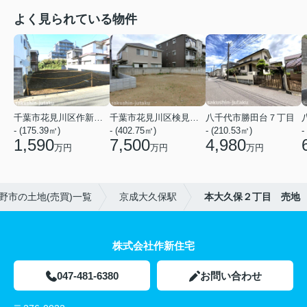
よく見られている物件
千葉市花見川区作新台５丁目
千葉市花見川区検見川町３丁目
八千代市勝田台７丁目
- (175.39㎡)
- (402.75㎡)
- (210.53㎡)
-
1,590
7,500
4,980
万円
万円
万円
野市の土地(売買)一覧
京成大久保駅
本大久保２丁目 売地
株式会社作新住宅
047-481-6380
お問い合わせ