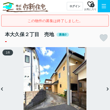
0
ログイン
お気に入り
この物件の募集は終了しました。
本大久保２丁目 売地
募集0
-
1
/
8