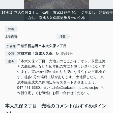
【外観】本大久保２丁目 売地 古家は解体予定 更地渡し 建築条件
なし 京成大久保駅徒歩５分の立地
-
価格
-
-
土地面積
坪数
千葉県
習志野市
本大久保
２丁目
所在地
京成本線
「
京成大久保
」駅 徒歩5分
交通
「本大久保２丁目 売地」のここがイチオシ。前面道路
備考
との高低差がないため年配の方にも優しい造りになって
います。買い物の際の道のりも楽になりやすい平坦地で
す。徒歩5分の場所に駅があります。土地探しなら、京
成本線京成大久保周辺からスタートさせましょう。
047-481-6380、またはinfo@sakushin-jutaku.co.jpから
作新住宅までお気軽にお問い合わせください。
本大久保２丁目 売地のコメント(おすすめポイン
ト)