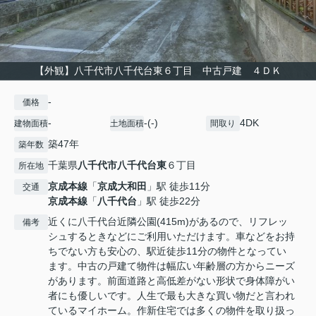
【外観】八千代市八千代台東６丁目 中古戸建 ４ＤＫ
-
価格
-
-(-)
4DK
建物面積
土地面積
間取り
築47年
築年数
千葉県
八千代市
八千代台東
６丁目
所在地
京成本線
「
京成大和田
」駅 徒歩11分
交通
京成本線
「
八千代台
」駅 徒歩22分
近くに八千代台近隣公園(415m)があるので、リフレッ
備考
シュするときなどにご利用いただけます。車などをお持
ちでない方も安心の、駅近徒歩11分の物件となってい
ます。中古の戸建て物件は幅広い年齢層の方からニーズ
があります。前面道路と高低差がない形状で身体障がい
者にも優しいです。人生で最も大きな買い物だと言われ
ているマイホーム。作新住宅では多くの物件を取り扱っ