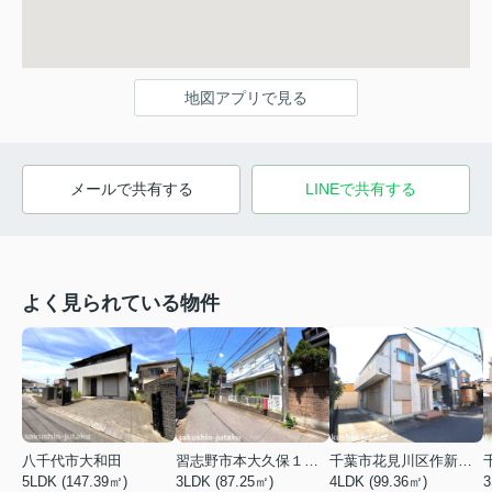
地図アプリで見る
メールで共有する
LINEで共有する
よく見られている物件
八千代市大和田
習志野市本大久保１丁目
千葉市花見川区作新台７丁目
5LDK (147.39㎡)
3LDK (87.25㎡)
4LDK (99.36㎡)
3