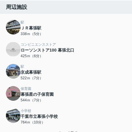
周辺施設
駅
ＪＲ幕張駅
338ｍ（5分）
コンビニエンスストア
ローソンストア100 幕張北口
425ｍ（6分）
駅
京成幕張駅
522ｍ（7分）
保育園
幕張星の子保育園
544ｍ（7分）
小学校
千葉市立幕張小学校
764ｍ（10分）