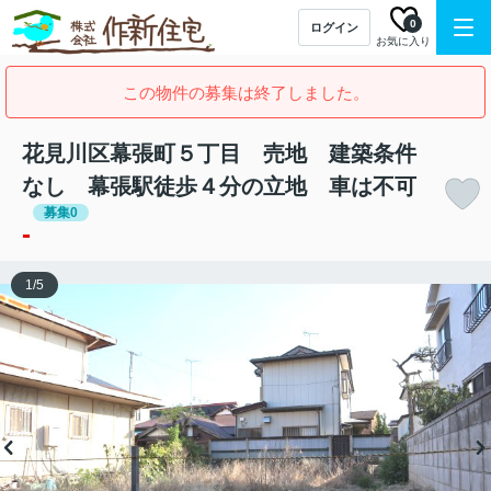
0
ログイン
お気に入り
この物件の募集は終了しました。
花見川区幕張町５丁目 売地 建築条件
なし 幕張駅徒歩４分の立地 車は不可
募集0
-
1
/
5