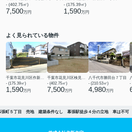
- (402.75㎡)
- (175.39㎡)
7,500
1,590
万円
万円
よく見られている物件
千葉市花見川区作新台５丁目
千葉市花見川区検見川町３丁目
八千代市勝田台７丁目
- (175.39㎡)
- (402.75㎡)
- (210.53㎡)
-
1,590
7,500
4,980
万円
万円
万円
幕張町５丁目 売地 建築条件なし 幕張駅徒歩４分の立地 車は不可