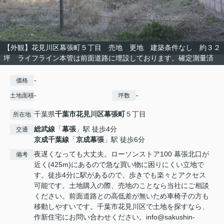
【外観】花見川区幕張町５丁目 売地 更地 建築条件なし 約３２
坪 ライフライン本管は前面道路に埋設しております。確定測量済
-
価格
-
-
土地面積
坪数
千葉県
千葉市花見川区
幕張町
５丁目
所在地
総武線
「
幕張
」駅 徒歩4分
交通
京成千葉線
「
京成幕張
」駅 徒歩6分
夜遅くなっても大丈夫。ローソンストア100 幕張北口が
備考
近く(425m)にあるので急な買い物に困りにくい立地で
す。徒歩4分に駅があるので、歩きでも楽々とアクセス
可能です。土地購入の際、売地のことなら当社にご相談
ください。前面道路との高低差が無いため車椅子の方も
移動しやすいです。千葉市花見川区で土地を探すなら、
作新住宅にお問い合わせください。info@sakushin-