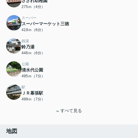
さざれ幼稚園
275ｍ（4分）
スーパー
スーパーマーケット三徳
419ｍ（6分）
銭湯
鈴乃湯
446ｍ（6分）
公園
清水代公園
495ｍ（7分）
駅
ＪＲ幕張駅
499ｍ（7分）
すべて見る
地図