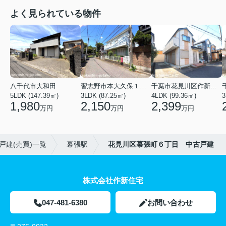
よく見られている物件
八千代市大和田
習志野市本大久保１丁目
千葉市花見川区作新台７丁目
5LDK (147.39㎡)
3LDK (87.25㎡)
4LDK (99.36㎡)
3
1,980
2,150
2,399
万円
万円
万円
戸建(売買)一覧
幕張駅
花見川区幕張町６丁目 中古戸建
株式会社作新住宅
047-481-6380
お問い合わせ