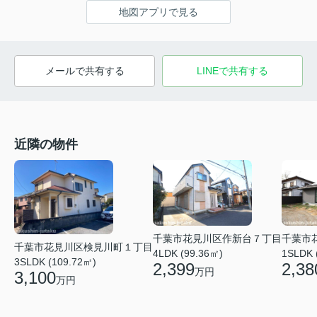
地図アプリで見る
メールで共有する
LINEで共有する
近隣の物件
千葉市花見川区作新台７丁目
千葉市
千葉市花見川区検見川町１丁目
4LDK (99.36㎡)
1SLDK 
3SLDK (109.72㎡)
2,399
2,38
万円
3,100
万円