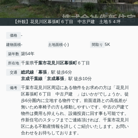
【外観】花見川区幕張町６丁目 中古戸建 土地５４坪
-
価格
-
-(-)
5K
建物面積
土地面積
間取り
築54年
築年数
千葉県
千葉市花見川区
幕張町
６丁目
所在地
総武線
「
幕張
」駅 徒歩6分
交通
京成千葉線
「
京成幕張
」駅 徒歩10分
千葉市花見川区周辺にある物件をお求めの方は「花見川
備考
区幕張町６丁目 中古戸建 」はいかがでしょうか。徒
歩6分圏内に立地する物件です。前面道路との高低差が
無いため車椅子の方も移動しやすいです。中古の戸建て
物件は費用も抑えられ、設備投資に回す事も可能です。
作新住宅のスタッフまでご連絡頂ければ、千葉市花見川
区にある不動産情報を詳しくご紹介いたします。お問い
合わせをお待ちしております。