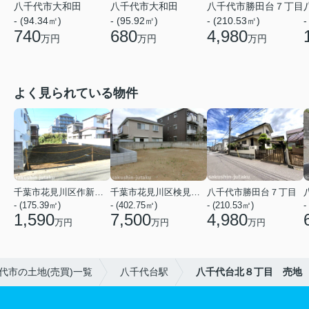
八千代市大和田
八千代市大和田
八千代市勝田台７丁目
- (94.34㎡)
- (95.92㎡)
- (210.53㎡)
-
740
680
4,980
万円
万円
万円
よく見られている物件
千葉市花見川区作新台５丁目
千葉市花見川区検見川町３丁目
八千代市勝田台７丁目
- (175.39㎡)
- (402.75㎡)
- (210.53㎡)
-
1,590
7,500
4,980
万円
万円
万円
代市の土地(売買)一覧
八千代台駅
八千代台北８丁目 売地