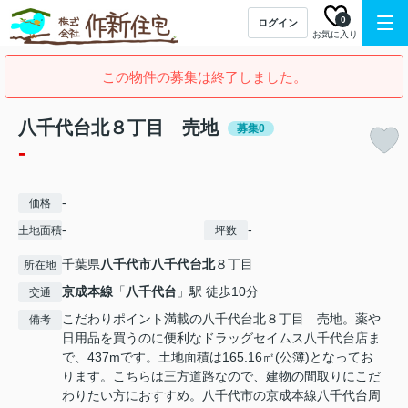
0
ログイン
お気に入り
この物件の募集は終了しました。
八千代台北８丁目 売地
募集0
-
-
価格
-
-
土地面積
坪数
千葉県
八千代市
八千代台北
８丁目
所在地
京成本線
「
八千代台
」駅 徒歩10分
交通
こだわりポイント満載の八千代台北８丁目 売地。薬や
備考
日用品を買うのに便利なドラッグセイムス八千代台店ま
で、437mです。土地面積は165.16㎡(公簿)となってお
ります。こちらは三方道路なので、建物の間取りにこだ
わりたい方におすすめ。八千代市の京成本線八千代台周