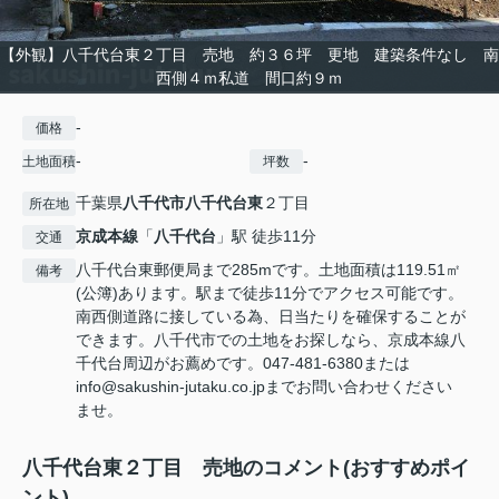
【外観】八千代台東２丁目 売地 約３６坪 更地 建築条件なし 南
西側４ｍ私道 間口約９ｍ
-
価格
-
-
土地面積
坪数
千葉県
八千代市
八千代台東
２丁目
所在地
京成本線
「
八千代台
」駅 徒歩11分
交通
八千代台東郵便局まで285mです。土地面積は119.51㎡
備考
(公簿)あります。駅まで徒歩11分でアクセス可能です。
南西側道路に接している為、日当たりを確保することが
できます。八千代市での土地をお探しなら、京成本線八
千代台周辺がお薦めです。047-481-6380または
info@sakushin-jutaku.co.jpまでお問い合わせください
ませ。
八千代台東２丁目 売地のコメント(おすすめポイ
ント)