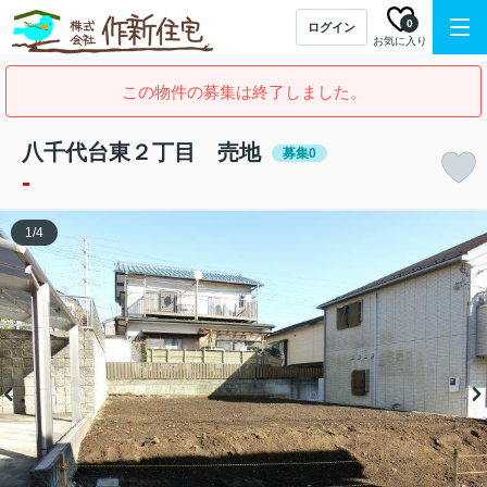
0
ログイン
お気に入り
この物件の募集は終了しました。
八千代台東２丁目 売地
募集0
-
1
/
4