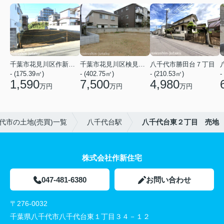
千葉市花見川区作新台５丁目
千葉市花見川区検見川町３丁目
八千代市勝田台７丁目
- (175.39㎡)
- (402.75㎡)
- (210.53㎡)
-
1,590
7,500
4,980
万円
万円
万円
代市の土地(売買)一覧
八千代台駅
八千代台東２丁目 売地
株式会社作新住宅
047-481-6380
お問い合わせ
〒276-0032
千葉県八千代市八千代台東１丁目３４－１２