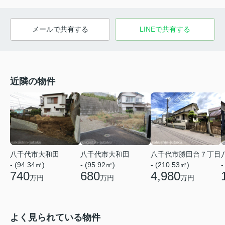
メールで共有する
LINEで共有する
近隣の物件
八千代市大和田
八千代市大和田
八千代市勝田台７丁目
- (94.34㎡)
- (95.92㎡)
- (210.53㎡)
-
740
680
4,980
万円
万円
万円
よく見られている物件