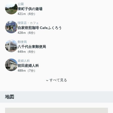
公園
東町子供の遊場
421ｍ（6分）
喫茶店・カフェ
自家焙煎珈琲 Cafeふくろう
428ｍ（6分）
郵便局
八千代台東郵便局
449ｍ（6分）
産婦人科
前田産婦人科
489ｍ（7分）
すべて見る
地図