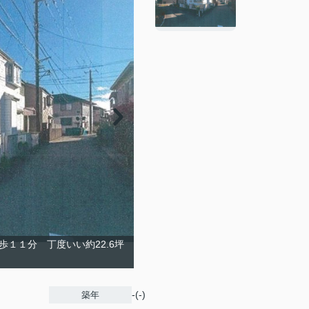
歩１１分 丁度いい約22.6坪
し
-(-)
築年