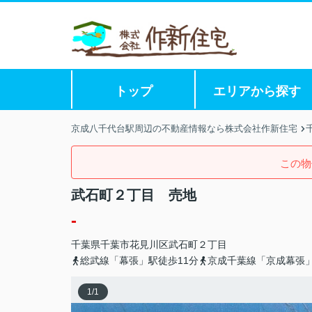
トップ
エリアから探す
京成八千代台駅周辺の不動産情報なら株式会社作新住宅
この物
武石町２丁目 売地
-
千葉県
千葉市花見川区
武石町
２丁目
総武線「幕張」駅徒歩11分
京成千葉線「京成幕張」
1
/
1