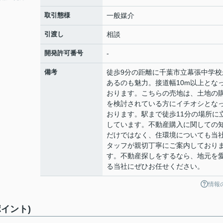
取引態様
一般媒介
引渡し
相談
開発許可番号
-
備考
徒歩9分の距離に千葉市立幕張中学校
あるのも魅力。接道幅10m以上とな
おります。こちらの売地は、土地の
を検討されている方にイチオシとな
おります。駅まで徒歩11分の場所に
しています。不動産購入に関しての
だけではなく、住環境についても当
タッフが親切丁寧にご案内しており
す。不動産探しをするなら、地元を
る当社にぜひお任せください。
情報
イント)