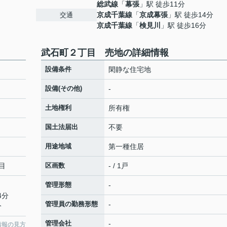
総武線
「
幕張
」駅 徒歩11分
京成千葉線
「
京成幕張
」駅 徒歩14分
交通
京成千葉線
「
検見川
」駅 徒歩16分
武石町２丁目 売地の詳細情報
設備条件
閑静な住宅地
設備(その他)
-
土地権利
所有権
国土法届出
不要
用途地域
第一種住居
目
区画数
- / 1戸
管理形態
-
4分
管理員の勤務形態
-
分
管理会社
-
情報の見方