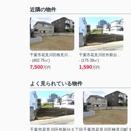
近隣の物件
千葉市花見川区検見川町３丁目
千葉市花見川区作新台５丁目
- (402.75㎡)
- (175.39㎡)
7,500
1,590
万円
万円
よく見られている物件
千葉市花見川区作新台５丁目
千葉市花見川区検見川町