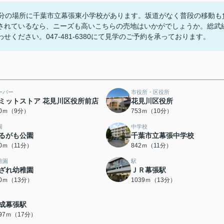
0分の場所に千葉市立幕張東小学校があります。坂道がなく普段の移動も
されているなら、ニーズも高いこちらの売地はいかがでしょうか。総武
ください。047-481-6380にて見学のご予約を承っております。
ーパー
市役所・区役所
ミットストア 花見川区役所前店
花見川区役所
50ｍ（9分）
753ｍ（10分）
園
中学校
るがも公園
千葉市立幕張中学校
40ｍ（11分）
842ｍ（11分）
稚園
駅
ざれ幼稚園
ＪＲ幕張駅
80ｍ（13分）
1039ｍ（13分）
成幕張駅
297ｍ（17分）