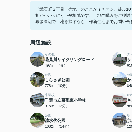
「武石町２丁目 売地」のここがイチオシ。徒歩1
担がかかりにくい平坦地です。土地の購入をご検討
幕張周辺で土地を探すなら、作新住宅までお問い合わせ
周辺施設
その他
ス
花見川サイクリングロード
サ
497ｍ（7分）
6
公園
公
しらさぎ公園
か
778ｍ（10分）
8
小学校
幼
千葉市立幕張東小学校
さ
916ｍ（12分）
9
公園
駅
清水代公園
京
1082ｍ（14分）
1