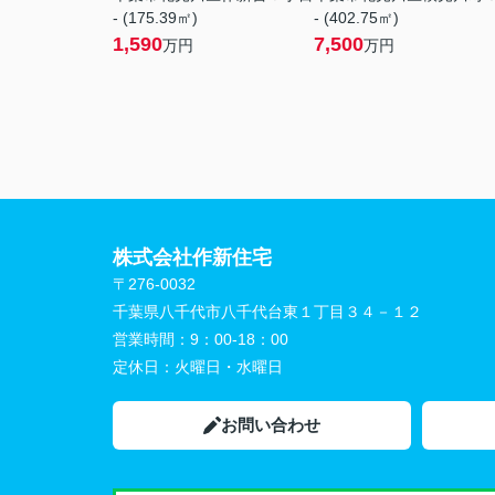
- (175.39㎡)
- (402.75㎡)
1,590
7,500
万円
万円
株式会社作新住宅
〒276-0032
千葉県八千代市八千代台東１丁目３４－１２
営業時間：
9：00-18：00
定休日：
火曜日・水曜日
お問い合わせ