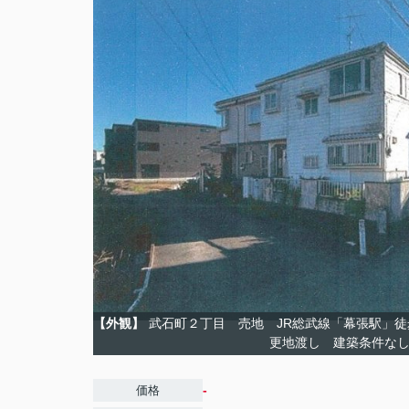
【外観】
武石町２丁目 売地 JR総武線「幕張駅」徒
更地渡し 建築条件な
-
価格