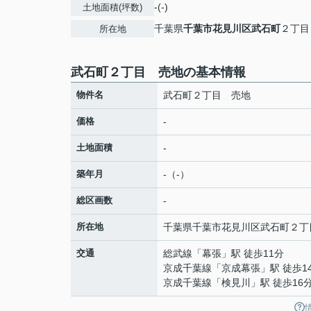
-(-)
土地面積(坪数)
千葉県
千葉市花見川区
武石町
２丁目
所在地
武石町２丁目 売地の基本情報
物件名
武石町２丁目 売地
価格
-
土地面積
-
築年月
-（-）
総区画数
-
所在地
千葉県
千葉市花見川区
武石町
２丁
交通
総武線
「
幕張
」駅 徒歩11分
京成千葉線
「
京成幕張
」駅 徒歩1
京成千葉線
「
検見川
」駅 徒歩16