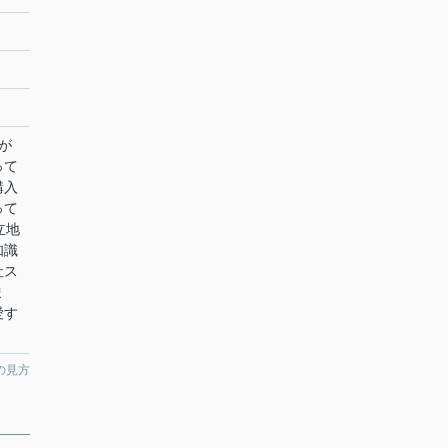
が
って
購入
って
立地
知識
社ス
ま
愛す
の見方