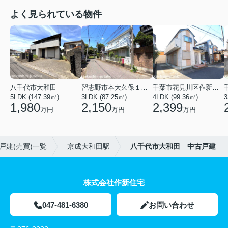
よく見られている物件
八千代市大和田
習志野市本大久保１丁目
千葉市花見川区作新台７丁目
5LDK (147.39㎡)
3LDK (87.25㎡)
4LDK (99.36㎡)
3
1,980
2,150
2,399
万円
万円
万円
戸建(売買)一覧
京成大和田駅
八千代市大和田 中古戸建
株式会社作新住宅
047-481-6380
お問い合わせ