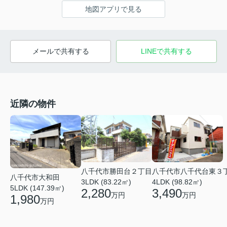
地図アプリで見る
メールで共有する
LINEで共有する
近隣の物件
八千代市勝田台２丁目
八千代市八千代台東３
八千代市大和田
3LDK (83.22㎡)
4LDK (98.82㎡)
5LDK (147.39㎡)
2,280
3,490
万円
万円
1,980
万円