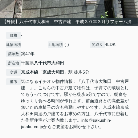
【外観】八千代市大和田 中古戸建 平成３０年３月リフォーム済
-
価格
-
-(-)
4LDK
建物面積
土地面積
間取り
築47年
築年数
千葉県
八千代市
大和田
所在地
京成本線
「
京成大和田
」駅 徒歩5分
交通
気になるイチオシ物件情報：「八千代市大和田 中古戸
備考
建 」。こちらの中古戸建て物件は、子育ての環境とし
てもうってつけです。駅から徒歩5分ですので、朝食を
ゆっくり食べる時間が作れます。前面道路との高低差が
無いため車椅子の方も移動しやすいです。京成本線京成
大和田周辺の戸建てをお求めの方は、八千代市に密着し
た作新住宅がご案内致します。info@sakushin-
jutaku.co.jpからご要望をお聞かせ下さい。