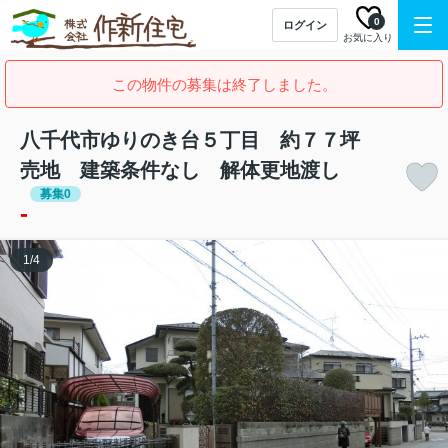
0
ログイン
お気に入り
この物件の募集は終了しました。
八千代市ゆりのき台５丁目 約７７坪
売地 建築条件なし 解体更地渡し
募集0
-
1
/
4