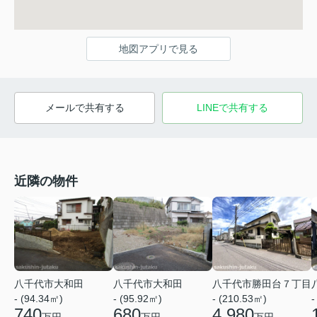
地図アプリで見る
メールで共有する
LINEで共有する
近隣の物件
八千代市大和田
八千代市大和田
八千代市勝田台７丁目
- (94.34㎡)
- (95.92㎡)
- (210.53㎡)
-
740
680
4,980