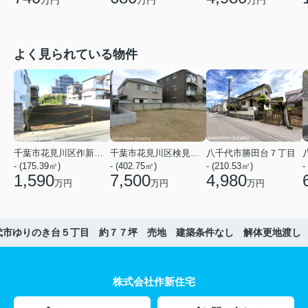
万円
万円
万円
よく見られている物件
千葉市花見川区作新台５丁目
千葉市花見川区検見川町３丁目
八千代市勝田台７丁目
- (175.39㎡)
- (402.75㎡)
- (210.53㎡)
-
1,590
7,500
4,980
万円
万円
万円
代市ゆりのき台５丁目 約７７坪 売地 建築条件なし 解体更地渡し
株式会社作新住宅