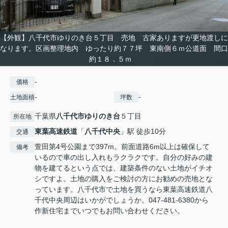
【外観】八千代市ゆりのき台５丁目 売地 古家ありますが更地渡しに
なります。区画整理地内 ゆったり約７７坪 東南側６ｍ公道面 間口
約１８．５ｍ
-
価格
-
-
土地面積
坪数
千葉県
八千代市
ゆりのき台
５丁目
所在地
東葉高速鉄道
「
八千代中央
」駅 徒歩10分
交通
萱田第4号公園まで397m。前面道路6m以上は確保して
備考
いるので車の出し入れもラクラクです。自分の好みの建
物を建てるという点では、建築条件のない土地がイチオ
シですよ。土地の購入をご検討の方にお勧めの売地とな
っています。八千代市で土地を買うなら東葉高速鉄道八
千代中央周辺はいかがでしょうか。047-481-6380から
作新住宅までいつでもお問い合わせください。