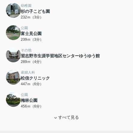
幼稚園
杉の子こども園
232ｍ（3分）
公園
富士見公園
239ｍ（3分）
その他
習志野市生涯学習地区センターゆうゆう館
289ｍ（4分）
産婦人科
松信クリニック
447ｍ（6分）
公園
梅林公園
456ｍ（6分）
すべて見る