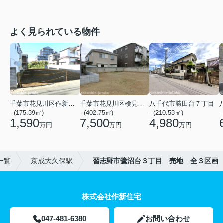
よく見られている物件
千葉市花見川区作新台５丁目
千葉市花見川区検見川町３丁目
八千代市勝田台７丁目
- (175.39㎡)
- (402.75㎡)
- (210.53㎡)
-
1,590
7,500
4,980
万円
万円
万円
一覧
京成大久保駅
習志野市鷺沼台３丁目 売地 全３区画
株式会社作新住宅
047-481-6380
お問い合わせ