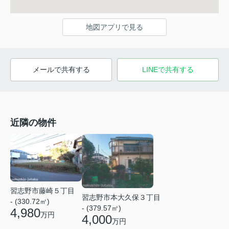
地図アプリで見る
メールで共有する
LINEで共有する
近隣の物件
習志野市藤崎５丁目
習志野市本大久保３丁目
- (330.72㎡)
- (379.57㎡)
4,980
万円
4,000
万円