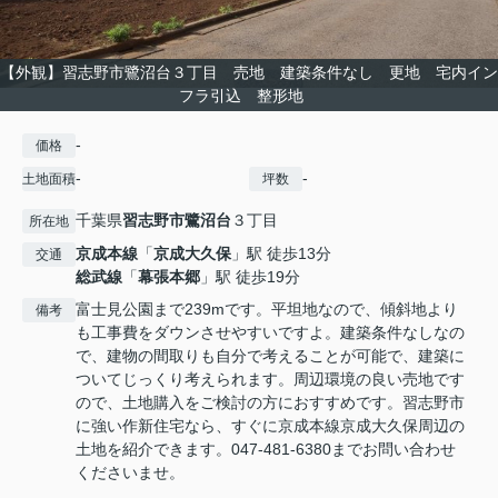
【外観】習志野市鷺沼台３丁目 売地 建築条件なし 更地 宅内イン
フラ引込 整形地
-
価格
-
-
土地面積
坪数
千葉県
習志野市
鷺沼台
３丁目
所在地
京成本線
「
京成大久保
」駅 徒歩13分
交通
総武線
「
幕張本郷
」駅 徒歩19分
富士見公園まで239mです。平坦地なので、傾斜地より
備考
も工事費をダウンさせやすいですよ。建築条件なしなの
で、建物の間取りも自分で考えることが可能で、建築に
ついてじっくり考えられます。周辺環境の良い売地です
ので、土地購入をご検討の方におすすめです。習志野市
に強い作新住宅なら、すぐに京成本線京成大久保周辺の
土地を紹介できます。047-481-6380までお問い合わせ
くださいませ。