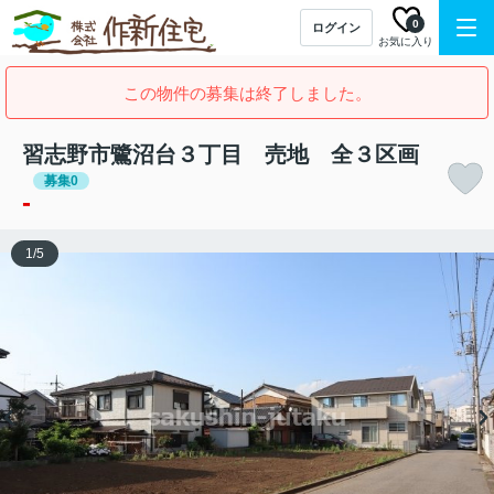
0
ログイン
お気に入り
この物件の募集は終了しました。
習志野市鷺沼台３丁目 売地 全３区画
募集0
-
1
/
5