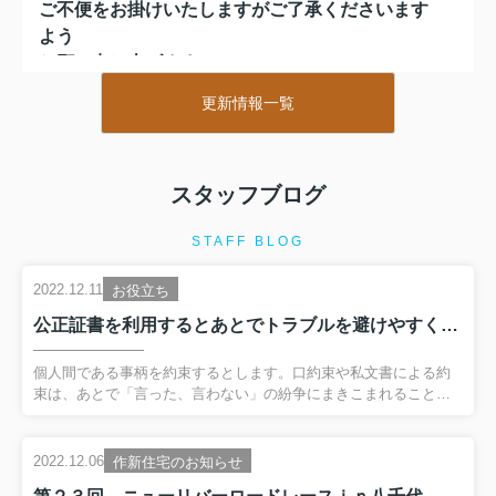
ご不便をお掛けいたしますがご了承くださいます
よう
お願い申し上げます。
１月８日（木）より通常営業いたします。
更新情報一覧
2025.12.27
【冬季休業のお知らせ】
スタッフブログ
平素は格別のお引き立てをいただき厚く御礼申し
上げます。
STAFF BLOG
誠に勝手ながら下記日程を冬季休業とさせていた
だきます。
2022.12.11
お役立ち
公正証書を利用するとあとでトラブルを避けやすくなります。
令和７年１２月２８日（日）～令和８年１月７日
（水）
個人間である事柄を約束するとします。口約束や私文書による約
束は、あとで「言った、言わない」の紛争にまきこまれることも
ご不便をお掛けいたしますがご了承くださいます
あります。そうならないように例えば遺言や離婚時の養育費など
よう
の重要な約束は公正証書の作成が推奨されます。公正証書は公証
役場で作成します。法務大臣により任命された法律の専門家であ
お願い申し上げます。
2022.12.06
作新住宅のお知らせ
る公証人が職務権限によって作成してくれますので私文書に比べ
１月８日（木）より通常営業いたします。