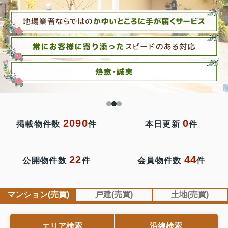
2090
0
掲載物件数
件
本日更新
件
22
44
公開物件数
件
会員物件数
件
マンション(売買)
戸建(売買)
土地(売買)
エリア検索
沿線検索