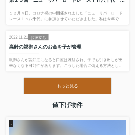
第２３回 ニューリバーロードレースｉｎ八千代 八千代市のスポーツイベントに参加しました。
信頼度が高くなります。作成手数料はかかりますが約束の重要度
によっては利用してみてはいかがですか。八千代市の不動産なら
2025.08.11
作新住宅にお任せください！
１２月４日、コロナ禍の中開催されました「ニューリバーロード
【夏季休業のお知らせ】
レースｉｎ八千代」に参加させていただきました。私は今年で５
回目の参加になりますが新川遊歩道を走る爽快感がやっぱり最高
平素は格別のお引き立てをいただき厚く御礼申し
です！マラソンは楽しいです〜健康維持と自己達成感が得られま
上げます。
す。仕事を離れた仲間との交流、沢山のランナーの方と一緒に走
2022.11.21
お役立ち
誠に勝手ながら下記日程を夏季休業とさせていた
れるという非日常性がまた日々の生活を頑張ろうと励みになりま
高齢の親御さんのお金を子が管理
す。私は走歴１３年になりましたが、まだまだ走り続けます！今
だきます。
回１０kmで上位入賞されました朝倉様、さすがです。おめでとう
ございます。八千代市の不動産なら作新住宅へお任せください！
親御さんが認知症になると口座は凍結され、子でも引き出しが出
期間中のお問い合わせは、
８月２１日（木）より
来なくなる可能性があります。こうした場合に備える方法として
順次ご対応いたします。
「預かり金」があります。高齢の親御さんのお金を子が管理しま
ご不便をお掛けいたしますがご了承くださいます
す。子が自分名義で銀行口座をつくります。預かり金のためだけ
の口座です。自分の生活費や貯蓄のために使っている口座とは分
ようお願い申し上げます。
もっと見る
けて管理します。そして親御さんからお金を預かるときに覚書を
交わします。親御さんと子が自筆で署名押印します。税務遺書か
８月１３日（水）～８月２０日（水）
ら贈与税の指摘を受けた場合に備えます。また兄弟姉妹などほか
値下げ物件
８月２１日（木）より通常営業いたします。
の親族が「自分のために使い込んでいるのではないか」と疑うこ
ともありこうしたトラブルに対応出来ます。「預かり金」は親御
さんが元気なうちから...
2025.08.11
-
【夏季休業のお知らせ】
平素は格別のお引き立てをいただき厚く御礼申し