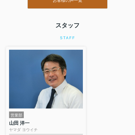
お客様の声一覧
ることが出来ました。
きもスムースに運び、
ありがとうございました。
きました。休日は新設
キから綺麗になった庭
す。リフレッシュでき
スタッフ
になったら庭でバーベ
で招待します。楽しみ
STAFF
い。
営業部
山田 洋一
ヤマダ ヨウイチ