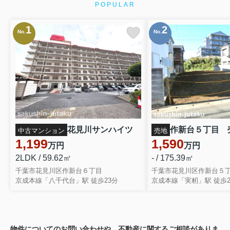
POPULAR
1
2
No.
No.
花見川サンハイツ
作新台５丁目 
中古マンション
売地
1,199
1,590
万円
万円
2LDK / 59.62㎡
- / 175.39㎡
千葉市花見川区作新台６丁目
千葉市花見川区作新台５
京成本線「八千代台」駅 徒歩23分
京成本線「実籾」駅 徒歩2
物件についてのお問い合わせや、不動産に関するご相談がありま