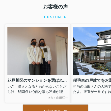
お客様の声
CUSTOMER
花見川区のマンションを選ばれましたＴ様
いざ、購入となるとわからないことだ
担当の山田さんの人柄
らけ。疑問点や心配な事も私達が理解
たよ。正直が一番です
できるよう丁寧に時間をかけてゆっく
イントもきちんと話し
担当：山田洋一
りと簡単な言葉で説明していただきま
初めから承知してた内
した。おかげで十分に納得して購入す
（笑）おかげさまで住