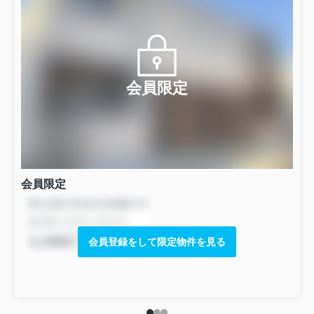
上げます。
誠に勝手ながら下記日程を夏季休業とさせていた
だきます。
期間中のお問い合わせは、
８月２１（木）より順
会員限定
次ご対応いたします。
ご不便をお掛けいたしますがご了承くださいます
ようお願い申し上げます。
８月１３日（水）～８月２０日（水）
８月２１日（木）より通常営業いたします。
会員限定
会員登録をして限定物件を見る
2024.12.27
【冬季休業のお知らせ】
平素は格別のお引き立てをいただき厚く御礼申し上げます。
誠に勝手ながら下記日程を冬季休業とさせていただきます。