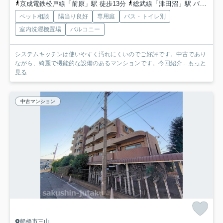
京成電鉄松戸線「前原」駅 徒歩13分
総武線「津田沼」駅 バス14分 「一号棟前」 停歩1分
ペット相談
陽当り良好
専用庭
バス・トイレ別
室内洗濯機置場
バルコニー
システムキッチンは使いやすく汚れにくいのでご好評です。中古であり
ながら、綺麗で機能的な設備のあるマンションです。今回紹介...
もっと
見る
中古マンション
船橋市三山