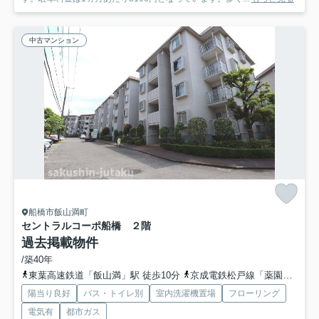
中古マンション
船橋市飯山満町
セントラルコーポ船橋 ２階
過去掲載物件
/築40年
東葉高速鉄道「飯山満」駅 徒歩10分
京成電鉄松戸線「薬園台」駅 徒歩13分
陽当り良好
バス・トイレ別
室内洗濯機置場
フローリング
電気有
都市ガス