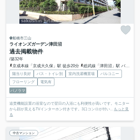
船橋市三山
ライオンズガーデン津田沼
過去掲載物件
/築32年
京成本線「京成大久保」駅 徒歩20分
総武線「津田沼」駅 バス7分 「藤崎６丁目」 停歩9分
陽当り良好
バス・トイレ別
室内洗濯機置場
バルコニー
フローリング
電気有
パノラマ
追焚機能設置の浴室なので翌日の入浴にも利便性が高いです。モニター
から顔が見えるTVインターホン付きです。3口コンロが付い...
もっと見
る
中古マンション