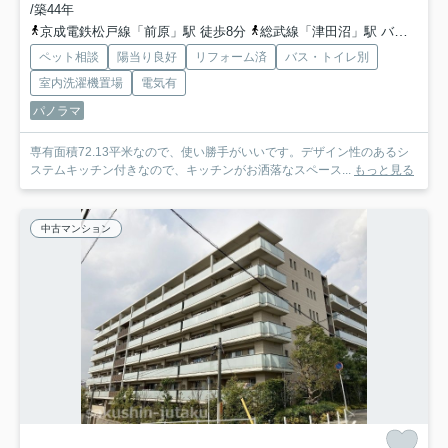
/築44年
京成電鉄松戸線「前原」駅 徒歩8分
総武線「津田沼」駅 バス8分 「管理事務所前」 停歩2分
ペット相談
陽当り良好
リフォーム済
バス・トイレ別
室内洗濯機置場
電気有
パノラマ
専有面積72.13平米なので、使い勝手がいいです。デザイン性のあるシ
ステムキッチン付きなので、キッチンがお洒落なスペース...
もっと見る
中古マンション