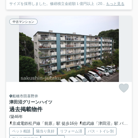
サイズを採用しました。修繕積立金総額１億円以上（20...
もっと見る
中古マンション
船橋市田喜野井
津田沼グリーンハイツ
過去掲載物件
/築46年
京成電鉄松戸線「前原」駅 徒歩16分
総武線「津田沼」駅 バス10分 「四号棟前」 停歩1分
ペット相談
陽当り良好
リフォーム済
バス・トイレ別