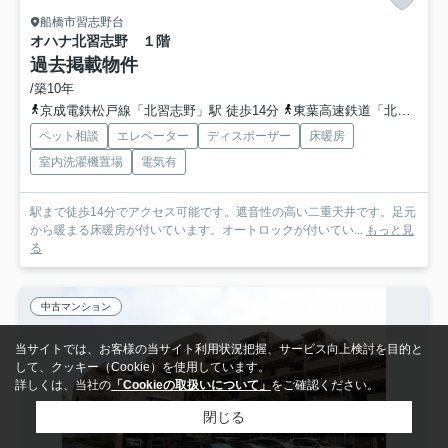
船橋市習志野台
オハナ北習志野
１階
過去掲載物件
/築10年
京成電鉄松戸線「北習志野」駅 徒歩14分
東葉高速鉄道「北習志野」駅 徒歩13分
ペット相談
エレベーター
ディスポーザー
床暖房
室内洗濯機置場
電気有
駅まで徒歩14分でアクセス可能です。遮音性の高い二重天井です。足元
から暖まる床暖房が付いています。オートロックが付いてい...
もっと見
る
中古マンション
当サイトでは、お客様の当サイト利用状況把握、サービス向上検討を目的と
して、クッキー（Cookie）を使用しています。
詳しくは、当社の
「Cookieの取扱いについて」
をご確認ください。
閉じる