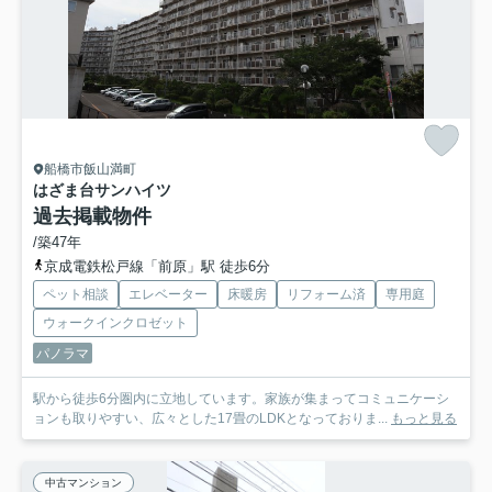
船橋市飯山満町
はざま台サンハイツ
過去掲載物件
/築47年
京成電鉄松戸線「前原」駅 徒歩6分
ペット相談
エレベーター
床暖房
リフォーム済
専用庭
ウォークインクロゼット
パノラマ
駅から徒歩6分圏内に立地しています。家族が集まってコミュニケーシ
ョンも取りやすい、広々とした17畳のLDKとなっておりま...
もっと見る
中古マンション