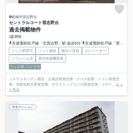
船橋市習志野台
セントラルコート習志野台
過去掲載物件
/築38年
京成電鉄松戸線「北習志野」駅 徒歩6分
京成電鉄松戸線「習志野」駅 徒歩9分
ペット飼育可
ペット相談
陽当り良好
エレベーター
リフォーム済
室内洗濯機置場
ペット可
パノラマ
システムキッチン新設・お風呂新規交換・クロス貼替・トイレ新規交
換・洗面化粧台新規交換・ガラストップコンロ新規交換・フロー...
もっ
と見る
中古マンション