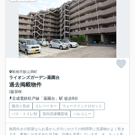
船橋市飯山満町
ライオンズガーデン薬園台
過去掲載物件
/築30年
京成電鉄松戸線「薬園台」駅 徒歩8分
陽当り良好
エレベーター
ウォークインクロゼット
バス・トイレ別
室内洗濯機置場
バルコニー
南西向きの部屋ならお昼から夕方にかけての時間帯に洗濯物がよく乾き
ます。家族におすすめな3LDK。設備も充実しています。オ...
もっと見