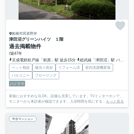
船橋市田喜野井
津田沼グリーンハイツ １階
過去掲載物件
/築47年
京成電鉄松戸線「前原」駅 徒歩15分
総武線「津田沼」駅 バス7分 「１号棟前」 停歩2分
ペット相談
陽当り良好
リフォーム済
室内洗濯機置場
バルコニー
フローリング
パノラマ
家族におすすめな3LDK。設備も充実しています。TVインターホンで、
モニターから来訪者が確認できます。入浴時間を気にする...
もっと見る
中古マンション