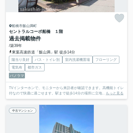
船橋市飯山満町
セントラルコーポ船橋 １階
過去掲載物件
/築39年
東葉高速鉄道「飯山満」駅 徒歩14分
陽当り良好
バス・トイレ別
室内洗濯機置場
フローリング
電気有
都市ガス
パノラマ
TVインターホンで、モニターから来訪者が確認できます。高機能トイレ
付なので快適に過ごせます。駅まで徒歩14分の場所に立地...
もっと見る
中古マンション