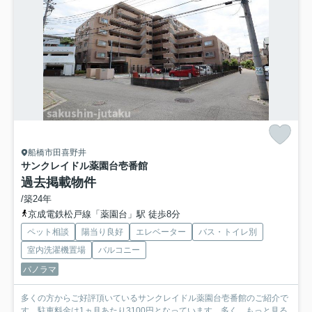
船橋市田喜野井
サンクレイドル薬園台壱番館
過去掲載物件
/築24年
京成電鉄松戸線「薬園台」駅 徒歩8分
ペット相談
陽当り良好
エレベーター
バス・トイレ別
室内洗濯機置場
バルコニー
パノラマ
多くの方からご好評頂いているサンクレイドル薬園台壱番館のご紹介で
す。駐車料金は1ヵ月あたり3100円となっています。多く...
もっと見る