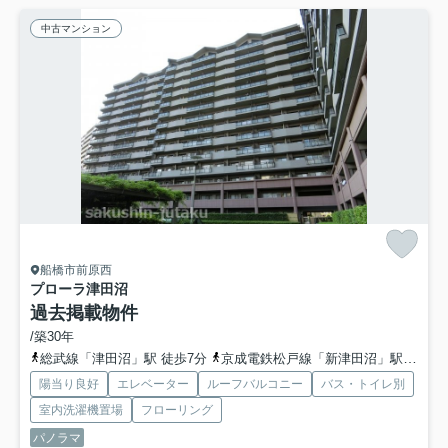
中古マンション
船橋市前原西
プローラ津田沼
過去掲載物件
/築30年
総武線「津田沼」駅 徒歩7分
京成電鉄松戸線「新津田沼」駅 徒歩13分
陽当り良好
エレベーター
ルーフバルコニー
バス・トイレ別
室内洗濯機置場
フローリング
パノラマ