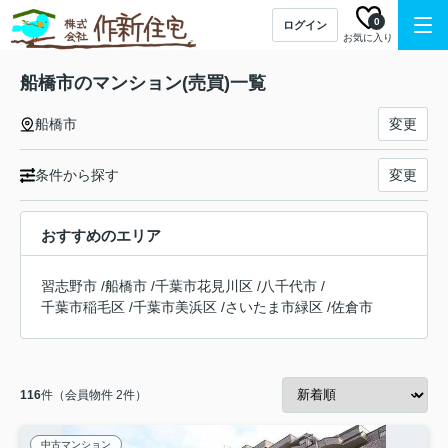
0
ログイン
お気に入り
船橋市のマンション(売買)一覧
船橋市
変更
条件から探す
変更
おすすめのエリア
習志野市
/
船橋市
/
千葉市花見川区
/
八千代市
/
千葉市稲毛区
/
千葉市美浜区
/
さいたま市緑区
/
佐倉市
116
件（会員物件 2件）
中古マンション