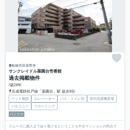
船橋市田喜野井
サンクレイドル薬園台壱番館
過去掲載物件
/築24年
京成電鉄松戸線「薬園台」駅 徒歩9分
ペット相談
エレベーター
バス・トイレ別
室内洗濯機置場
バルコニー
フローリング
パノラマ
スムーズに購入まで辿り着けるということも中古マンションの利点で