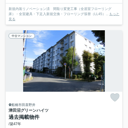
新規内装リノベーション済 間取り変更工事（全居室フローリング
床）・全室建具・下足入新規交換・フローリング張替（LL45）...
もっと
見る
中古マンション
船橋市田喜野井
津田沼グリーンハイツ
過去掲載物件
/築47年