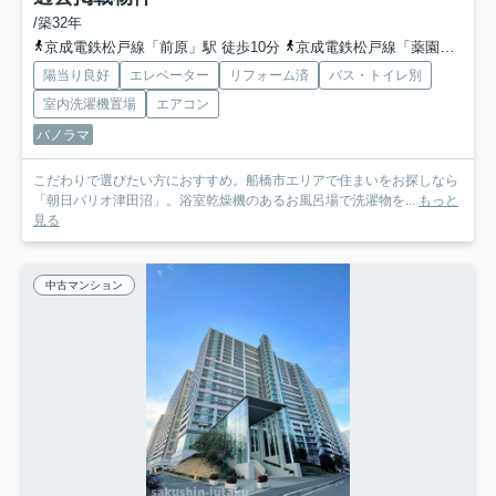
/築32年
京成電鉄松戸線「前原」駅 徒歩10分
京成電鉄松戸線「薬園台」駅 徒歩15分
陽当り良好
エレベーター
リフォーム済
バス・トイレ別
室内洗濯機置場
エアコン
パノラマ
こだわりで選びたい方におすすめ。船橋市エリアで住まいをお探しなら
「朝日パリオ津田沼」。浴室乾燥機のあるお風呂場で洗濯物を...
もっと
見る
中古マンション