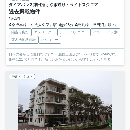
ダイアパレス津田沼けやき通り・ライトスクエア
過去掲載物件
/築28年
京成本線「京成大久保」駅 徒歩23分
総武線「津田沼」駅 バス16分 「三山入口」 停歩3分
陽当り良好
エレベーター
ルーフバルコニー
バス・トイレ別
室内洗濯機置場
バルコニー
日々の暮らしに便利なヤオコー 船橋三山店(スーパー)まで145mです。
価格は2170万円です。新しいお住まいにいかがでし...
もっと見る
中古マンション