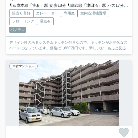
京成本線「実籾」駅 徒歩18分
総武線「津田沼」駅 バス17分 「三山車庫」 停歩6分
陽当り良好
エレベーター
専用庭
室内洗濯機置場
フローリング
電気有
パノラマ
デザイン性のあるシステムキッチン付きなので、キッチンがお洒落なス
ペースになっています。価格は1,680万円です。新しいお...
もっと見る
中古マンション