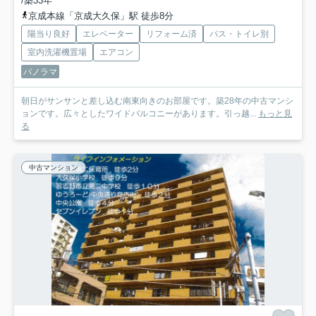
/築33年
京成本線「京成大久保」駅 徒歩8分
陽当り良好
エレベーター
リフォーム済
バス・トイレ別
室内洗濯機置場
エアコン
パノラマ
朝日がサンサンと差し込む南東向きのお部屋です。築28年の中古マンシ
ョンです。広々としたワイドバルコニーがあります。引っ越...
もっと見
る
中古マンション