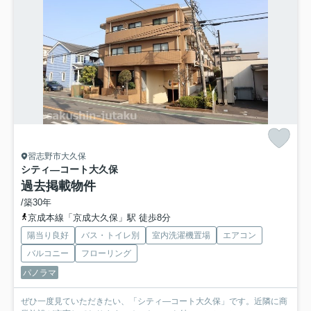
習志野市大久保
シティ―コート大久保
過去掲載物件
/築30年
京成本線「京成大久保」駅 徒歩8分
陽当り良好
バス・トイレ別
室内洗濯機置場
エアコン
バルコニー
フローリング
パノラマ
ぜひ一度見ていただきたい、「シティ―コート大久保」です。近隣に商