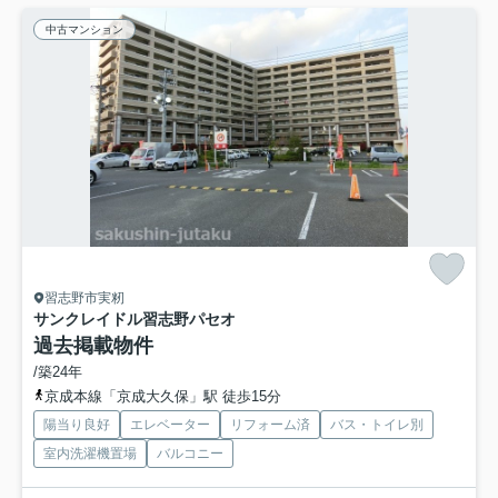
中古マンション
習志野市実籾
サンクレイドル習志野パセオ
過去掲載物件
/築24年
京成本線「京成大久保」駅 徒歩15分
陽当り良好
エレベーター
リフォーム済
バス・トイレ別
室内洗濯機置場
バルコニー