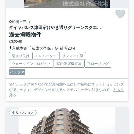
船橋市三山
ダイヤパレス津田沼けやき通りグリーンスクエア ４階部分
過去掲載物件
/築28年
京成本線「京成大久保」駅 徒歩20分
陽当り良好
エレベーター
リフォーム済
ウォークインクロゼット
室内洗濯機置場
フローリング
パノラマ
宅配ボックス付きなので配達時間を気にせず気軽にネットショッピング
が楽しめます。デザイン性のあるシステムキッチン付きなので...
もっと
見る
中古マンション