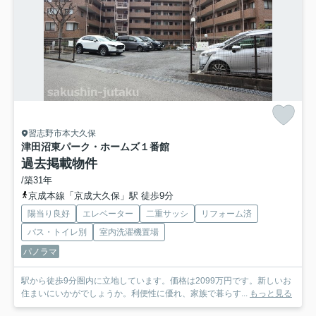
習志野市本大久保
津田沼東パーク・ホームズ１番館
過去掲載物件
/築31年
京成本線「京成大久保」駅 徒歩9分
陽当り良好
エレベーター
二重サッシ
リフォーム済
バス・トイレ別
室内洗濯機置場
パノラマ
駅から徒歩9分圏内に立地しています。価格は2099万円です。新しいお
住まいにいかがでしょうか。利便性に優れ、家族で暮らす...
もっと見る