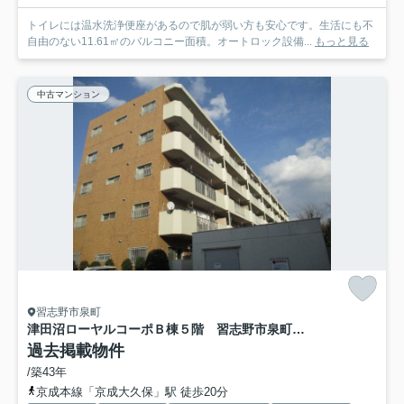
トイレには温水洗浄便座があるので肌が弱い方も安心です。生活にも不
自由のない11.61㎡のバルコニー面積。オートロック設備...
もっと見る
中古マンション
習志野市泉町
津田沼ローヤルコーポＢ棟５階 習志野市泉町３丁目 中古マンション
過去掲載物件
/築43年
京成本線「京成大久保」駅 徒歩20分