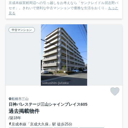
京成本線実籾周辺への引っ越しをお考えなら「サンクレイドル習志野パ
セオ」。きれいで便利な中古マンションで優雅な生活をおくり...
もっと
見る
中古マンション
船橋市三山
日神パレステージ三山シャインプレイス
605
過去掲載物件
/築18年
京成本線「京成大久保」駅 徒歩25分