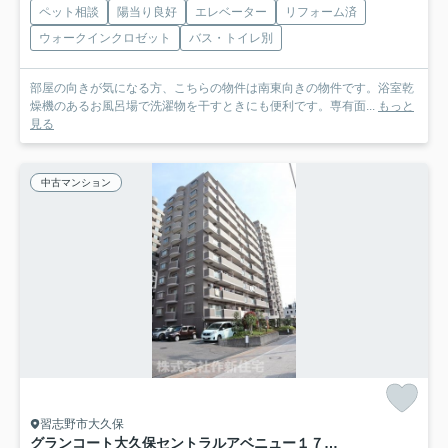
ペット相談
陽当り良好
エレベーター
リフォーム済
ウォークインクロゼット
バス・トイレ別
部屋の向きが気になる方、こちらの物件は南東向きの物件です。浴室乾
燥機のあるお風呂場で洗濯物を干すときにも便利です。専有面...
もっと
見る
中古マンション
習志野市大久保
グランコート大久保セントラルアベニュー１７１