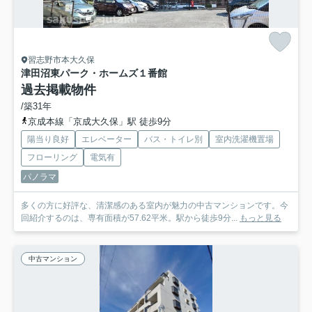
習志野市本大久保
津田沼東パーク・ホームズ１番館
過去掲載物件
/築31年
京成本線「京成大久保」駅 徒歩9分
陽当り良好
エレベーター
バス・トイレ別
室内洗濯機置場
フローリング
電気有
パノラマ
多くの方に好評な、清潔感のある室内が魅力の中古マンションです。今
回紹介するのは、専有面積が57.62平米。駅から徒歩9分...
もっと見る
中古マンション