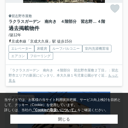
習志野市屋敷
ラクラスガーデン 南向き ４階部分 習志野市屋敷２丁目
４階
過去掲載物件
/築12年
京成本線「京成大久保」駅 徒歩15分
エレベーター
床暖房
ルーフバルコニー
室内洗濯機置場
エアコン
フローリング
「ラクラスガーデン 南向き ４階部分 習志野市屋敷２丁目」：習志
野市エリアの新居にピッタリ。本大久保１号児童公園がすぐ近...
もっと
見る
中古マンション
当サイトでは、お客様の当サイト利用状況把握、サービス向上検討を目的と
して、クッキー（Cookie）を使用しています。
詳しくは、当社の
「Cookieの取扱いについて」
をご確認ください。
閉じる