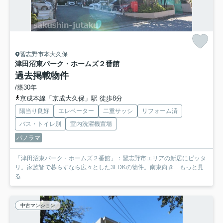
習志野市本大久保
津田沼東パーク・ホームズ２番館
過去掲載物件
/築30年
京成本線「京成大久保」駅 徒歩8分
陽当り良好
エレベーター
二重サッシ
リフォーム済
バス・トイレ別
室内洗濯機置場
パノラマ
「津田沼東パーク・ホームズ２番館」：習志野市エリアの新居にピッタ
リ。家族皆で暮らすなら広々とした3LDKの物件。南東向き...
もっと見
る
中古マンション