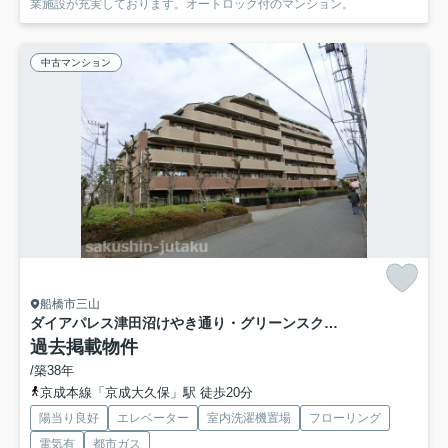
業施設が充実しております。オートロック付のマンション。
中古マンション
船橋市三山
ダイアパレス津田沼けやき通り・グリーンスクエア
過去掲載物件
/築38年
京成本線「京成大久保」駅 徒歩20分
陽当り良好
エレベーター
室内洗濯機置場
フローリング
電気有
都市ガス