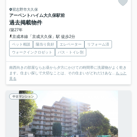
習志野市大久保
アーベントハイム大久保駅前
過去掲載物件
/築27年
京成本線「京成大久保」駅 徒歩2分
ペット相談
陽当り良好
エレベーター
リフォーム済
ウォークインクロゼット
バス・トイレ別
南西向きの部屋ならお昼から夕方にかけての時間帯に洗濯物がよく乾き
ます。住まい探しで大切なことは、その住まいがどれだけあな...
もっと
見る
中古マンション