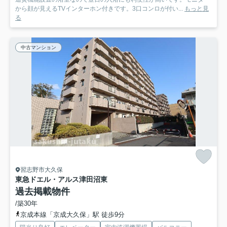
から顔が見えるTVインターホン付きです。3口コンロが付い...
もっと見
る
中古マンション
習志野市大久保
東急ドエル・アルス津田沼東
過去掲載物件
/築30年
京成本線「京成大久保」駅 徒歩9分