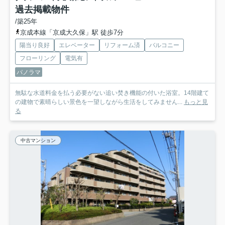
過去掲載物件
/築25年
京成本線「京成大久保」駅 徒歩7分
陽当り良好
エレベーター
リフォーム済
バルコニー
フローリング
電気有
パノラマ
無駄な水道料金を払う必要がない追い焚き機能の付いた浴室。14階建て
の建物で素晴らしい景色を一望しながら生活をしてみません...
もっと見
る
中古マンション