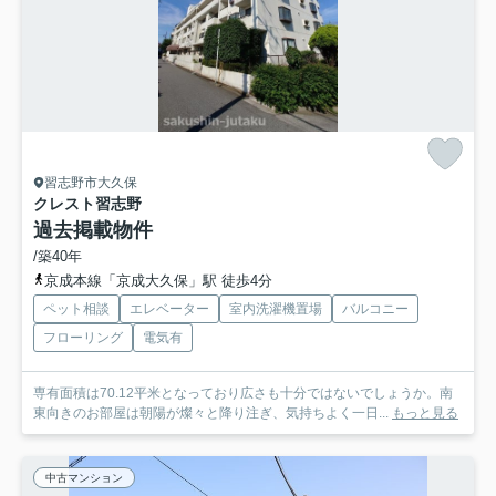
習志野市大久保
クレスト習志野
過去掲載物件
/築40年
京成本線「京成大久保」駅 徒歩4分
ペット相談
エレベーター
室内洗濯機置場
バルコニー
フローリング
電気有
専有面積は70.12平米となっており広さも十分ではないでしょうか。南
東向きのお部屋は朝陽が燦々と降り注ぎ、気持ちよく一日...
もっと見る
中古マンション