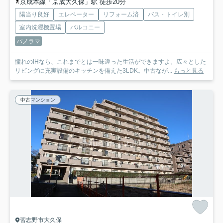
京成本線「京成大久保」駅 徒歩20分
陽当り良好
エレベーター
リフォーム済
バス・トイレ別
室内洗濯機置場
バルコニー
パノラマ
憧れのIHなら、これまでとは一味違った生活ができますよ。広々とした
リビングに充実設備のキッチンを備えた3LDK。中古なが...
もっと見る
中古マンション
習志野市大久保