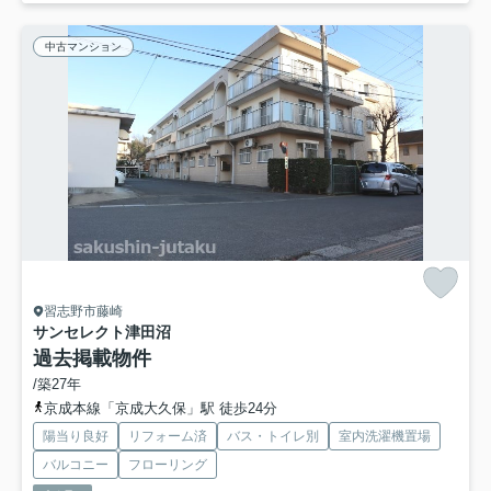
中古マンション
習志野市藤崎
サンセレクト津田沼
過去掲載物件
/築27年
京成本線「京成大久保」駅 徒歩24分
陽当り良好
リフォーム済
バス・トイレ別
室内洗濯機置場
バルコニー
フローリング