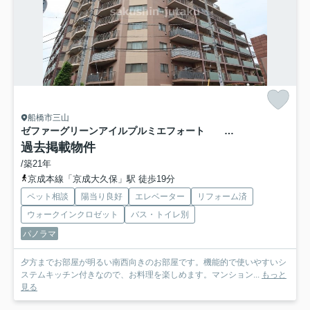
船橋市三山
ゼファーグリーンアイルプルミエフォート ４階部分
過去掲載物件
/築21年
京成本線「京成大久保」駅 徒歩19分
ペット相談
陽当り良好
エレベーター
リフォーム済
ウォークインクロゼット
バス・トイレ別
パノラマ
夕方までお部屋が明るい南西向きのお部屋です。機能的で使いやすいシ
ステムキッチン付きなので、お料理を楽しめます。マンション...
もっと
見る