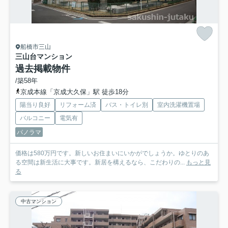
船橋市三山
三山台マンション
過去掲載物件
/築58年
京成本線「京成大久保」駅 徒歩18分
陽当り良好
リフォーム済
バス・トイレ別
室内洗濯機置場
バルコニー
電気有
パノラマ
価格は580万円です。新しいお住まいにいかがでしょうか。ゆとりのあ
る空間は新生活に大事です。新居を構えるなら、こだわりの...
もっと見
る
中古マンション