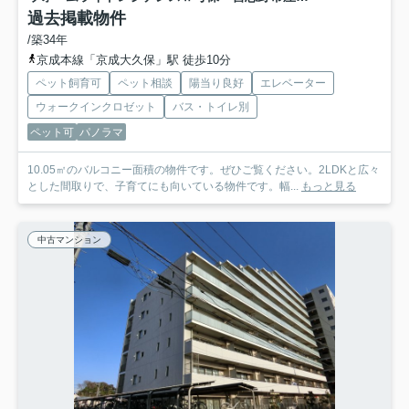
過去掲載物件
/築34年
京成本線「京成大久保」駅 徒歩10分
ペット飼育可
ペット相談
陽当り良好
エレベーター
ウォークインクロゼット
バス・トイレ別
ペット可
パノラマ
10.05㎡のバルコニー面積の物件です。ぜひご覧ください。2LDKと広々
とした間取りで、子育てにも向いている物件です。幅...
もっと見る
中古マンション