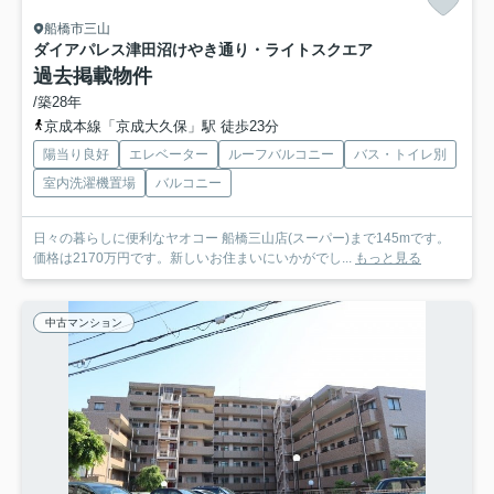
船橋市三山
ダイアパレス津田沼けやき通り・ライトスクエア
過去掲載物件
/築28年
京成本線「京成大久保」駅 徒歩23分
陽当り良好
エレベーター
ルーフバルコニー
バス・トイレ別
室内洗濯機置場
バルコニー
日々の暮らしに便利なヤオコー 船橋三山店(スーパー)まで145mです。
価格は2170万円です。新しいお住まいにいかがでし...
もっと見る
中古マンション