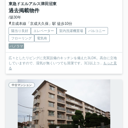
東急ドエルアルス津田沼東
過去掲載物件
/築30年
京成本線「京成大久保」駅 徒歩10分
陽当り良好
エレベーター
室内洗濯機置場
バルコニー
フローリング
電気有
パノラマ
広々としたリビングに充実設備のキッチンを備えた3LDK。高台に立地
していますので、湿気が無くいつでも清潔です。3口以上コ...
もっと見
る
中古マンション