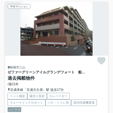
中古マンション
船橋市三山
ゼファーグリーンアイルグランデフォート 船橋市三山１丁目 中古マンション
過去掲載物件
/築21年
京成本線「京成大久保」駅 徒歩17分
ペット相談
陽当り良好
エレベーター
ウォークインクロゼット
バス・トイレ別
室内洗濯機置場
パノラマ