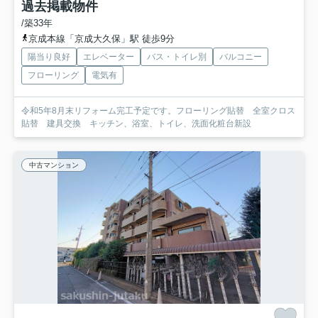
過去掲載物件
/築33年
京成本線「京成大久保」駅 徒歩9分
陽当り良好
エレベーター
バス・トイレ別
バルコニー
フローリング
電気有
令和5年8月末リフォーム完工予定です。フローリング貼替 全室クロス
貼替 建具交換 キッチン、浴室、トイレ、洗面化粧台新設
中古マンション