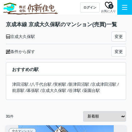
0
ログイン
お気に入り
京成本線 京成大久保駅のマンション(売買)一覧
京成大久保駅
変更
条件から探す
変更
おすすめの駅
津田沼駅
/
八千代台駅
/
実籾駅
/
新津田沼駅
/
京成津田沼駅
/
前原駅
/
幕張駅
/
京成大久保駅
/
谷津駅
/
薬園台駅
31
件
中古マンション