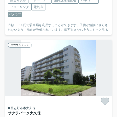
陽当り良好
エレベーター
室内洗濯機置場
バルコニー
フローリング
電気有
パノラマ
月額11000円で駐車場を利用することができます。子供が危険にさらさ
れないよう、歩道が整備されています。南西向きなら夕方...
もっと見る
中古マンション
習志野市本大久保
サクラパーク大久保