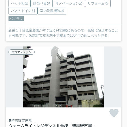
ペット相談
陽当り良好
リノベーション済
リフォーム済
バス・トイレ別
室内洗濯機置場
パノラマ
新栄１丁目児童遊園がすぐ近く(432m)にあるので、気軽に散歩すること
も可能です。習志野市立実籾小学校まで1004mの距...
もっと見る
中古マンション
習志野市屋敷
ウォームライトレジデンスⅡ号棟 習志野市屋敷４丁目 中古マンション