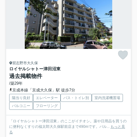
習志野市大久保
ロイヤルシャトー津田沼東
過去掲載物件
/築29年
京成本線「京成大久保」駅 徒歩7分
陽当り良好
エレベーター
バス・トイレ別
室内洗濯機置場
バルコニー
フローリング
「ロイヤルシャトー津田沼東」のここがイチオシ。薬や日用品を買うの
に便利なくすりの福太郎大久保駅前店まで490mです。バル...
もっと見
る