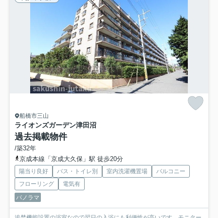
船橋市三山
ライオンズガーデン津田沼
過去掲載物件
/築32年
京成本線「京成大久保」駅 徒歩20分
陽当り良好
バス・トイレ別
室内洗濯機置場
バルコニー
フローリング
電気有
パノラマ
追焚機能設置の浴室なので翌日の入浴にも利便性が高いです。モニター