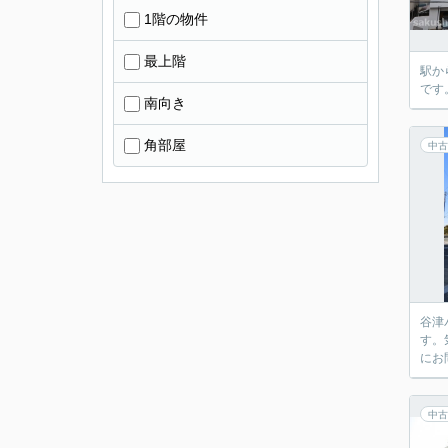
1階の物件
最上階
駅か
です
南向き
角部屋
中古
谷津
す。
にお
中古