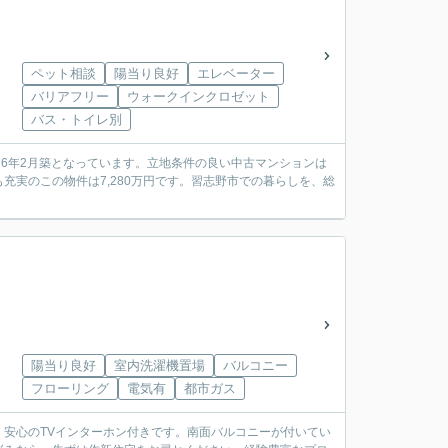
ペット相談
陽当り良好
エレベーター
バリアフリー
ウォークインクロゼット
バス・トイレ別
16年2月築となっています。立地条件の良い中古マンションは
実のこの物件は7,280万円です。習志野市での暮らしを、総
陽当り良好
室内洗濯機置場
バルコニー
フローリング
電気有
都市ガス
安心のTVインターホン付きです。南面バルコニーが付いてい