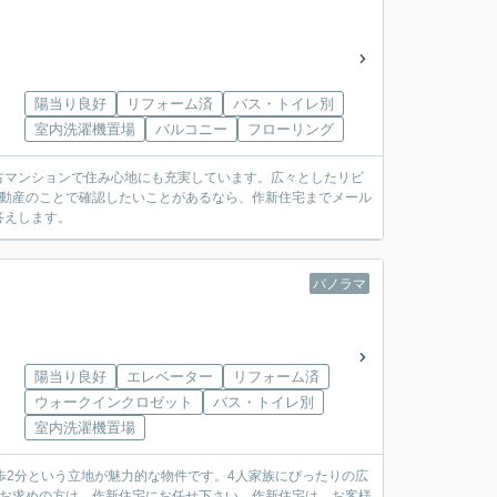
陽当り良好
リフォーム済
バス・トイレ別
室内洗濯機置場
バルコニー
フローリング
古マンションで住み心地にも充実しています。広々としたリビ
不動産のことで確認したいことがあるなら、作新住宅までメール
答えします。
パノラマ
陽当り良好
エレベーター
リフォーム済
ウォークインクロゼット
バス・トイレ別
室内洗濯機置場
徒歩2分という立地が魅力的な物件です。4人家族にぴったりの広
をお求めの方は、作新住宅にお任せ下さい。作新住宅は、お客様