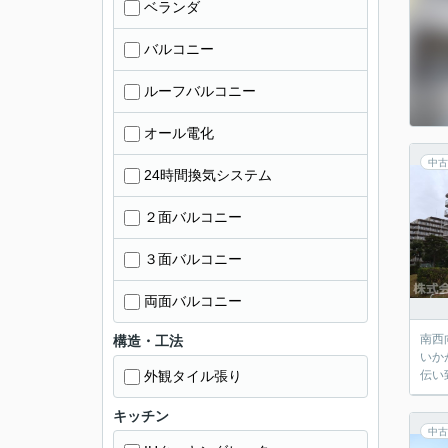
ベランダ
バルコニー
ルーフバルコニー
オール電化
中古
24時間換気システム
２面バルコニー
３面バルコニー
両面バルコニー
南西
構造・工法
いか
外観タイル張り
伝い
キッチン
中古