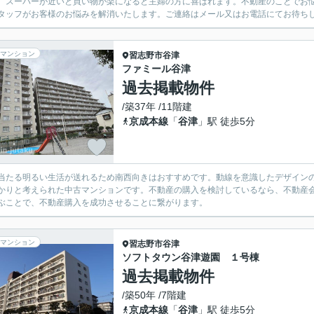
。スーパーが近いと買い物が楽になると主婦の方に喜ばれます。不動産のことでお
タッフがお客様のお悩みを解消いたします。ご連絡はメール又はお電話にてお待ち
マンション
習志野市
谷津
ファミール谷津
過去掲載物件
/築37年 /11階建
京成本線
「
谷津
」駅 徒歩5分
当たる明るい生活が送れるため南西向きはおすすめです。動線を意識したデザイン
かりと考えられた中古マンションです。不動産の購入を検討しているなら、不動産
ぶことで、不動産購入を成功させることに繋がります。
マンション
習志野市
谷津
ソフトタウン谷津遊園 １号棟
過去掲載物件
/築50年 /7階建
京成本線
「
谷津
」駅 徒歩5分