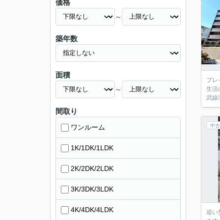
価格
～
築年数
面積
プレ
～
生活
武線
間取り
中古
ワンルーム
1K/1DK/1LDK
2K/2DK/2LDK
3K/3DK/3LDK
4K/4DK/4LDK
追い