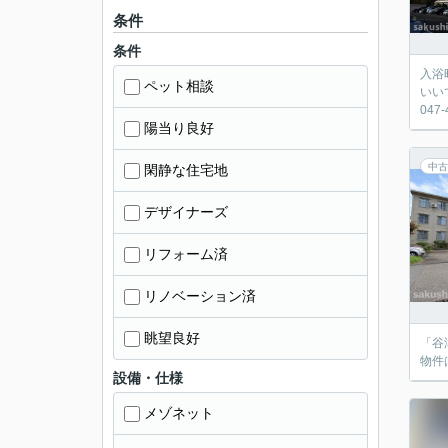
条件
条件
入浴
ペット相談
いい
04
陽当り良好
中古
閑静な住宅地
デザイナーズ
リフォーム済
リノベーション済
眺望良好
「谷
物件
設備・仕様
メゾネット