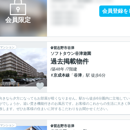
会員登録を
会員限定
マンション
習志野市
谷津
ソフトタウン谷津遊園
過去掲載物件
/築48年 /7階建
京成本線
「
谷津
」駅 徒歩6分
向きなら夕方になってもお部屋が暗くなりません。駅から徒歩6分圏内に立地してい
がでしょうか。追い焚き機能付きのお風呂です。お客様のこれからの生活に大きく
致します。ぜひお客様の住まいに対するこだわりをお聞かせください。
マンション
習志野市
谷津