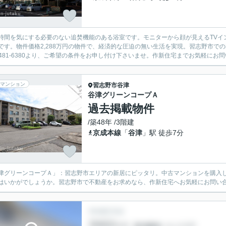
時間を気にする必要のない追焚機能のある浴室です。モニターから顔が見えるTVイン
です。物件価格2,288万円の物件で、経済的な圧迫の無い生活を実現。習志野市で
7-481-6380より、ご希望の条件をお申し付け下さいませ。作新住宅までお気軽にお
マンション
習志野市
谷津
谷津グリーンコープＡ
過去掲載物件
/築48年 /3階建
京成本線
「
谷津
」駅 徒歩7分
津グリーンコープＡ」：習志野市エリアの新居にピッタリ。中古マンションを購入し
はいかがでしょうか。習志野市で不動産をお求めなら、作新住宅へお気軽にお問い