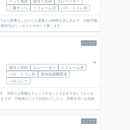
ペット相談
陽当り良好
エレベーター
二重サッシ
リフォーム済
バス・トイレ別
えており家事をしながらも家族との時間を楽しめます。内覧可能
作新住宅がしっかりとサポート致します。
パノラマ
陽当り良好
エレベーター
リフォーム済
バス・トイレ別
室内洗濯機置場
バルコニー
です。水回りは実物をチェックすることをおすすめしておりま
付きです。不動産のことでお悩みでしたら、作新住宅へお気軽
パノラマ