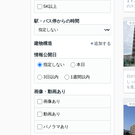
ます
5K以上
のス
駅・バス停からの時間
中古
建物構造
追加する
情報公開日
指定しない
本日
日が
3日以内
1週間以内
しっ
を選
画像・動画あり
画像あり
中古
動画あり
パノラマあり