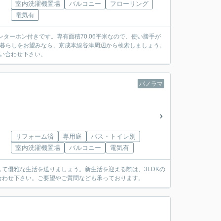
室内洗濯機置場
バルコニー
フローリング
電気有
ターホン付きです。専有面積70.06平米なので、使い勝手が
の暮らしをお望みなら、京成本線谷津周辺から検索しましょう。
問い合わせ下さい。
パノラマ
リフォーム済
専用庭
バス・トイレ別
室内洗濯機置場
バルコニー
電気有
て優雅な生活を送りましょう。新生活を迎える際は、3LDKの
合わせ下さい。ご要望やご質問なども承っております。