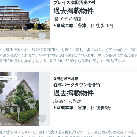
プレイズ津田沼奏の杜
過去掲載物件
/築10年 /6階建
京成本線
「
谷津
」駅 徒歩15分
イズ津田沼奏の杜：総武線津田沼駅にも近くて便利。多くの方に好評の物件で、20
の質を高めてくれます。谷津小学校は徒歩圏にございます。生活を快適にする設備も充
津田沼周辺から始めましょう。047-481-6380から作新住宅までご連絡下さい。
マンション
習志野市
谷津
谷津パークタウン壱番街
過去掲載物件
/築39年 /5階建
京成本線
「
谷津
」駅 徒歩6分
焚き機能付きですので、前日の残り湯を再利用できます。来訪者の顔が確認できる、