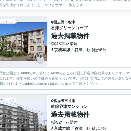
適な生活が送れるよう、しっかりとサポート致します。
マンション
習志野市
谷津
谷津グリーンコープ
過去掲載物件
/築48年 /3階建
京成本線
「
谷津
」駅 徒歩8分
児童公園まで308mです。歩いて349mのところに習志野谷津郵便局があります。
知れます。立地が良いので眺めも素晴らしいです。習志野市周辺での住まい選びな
-481-6380またはinfo@sakushin-jutaku.co.jpまでご連絡ください。
マンション
習志野市
谷津
幹線谷津マンション
過去掲載物件
/築52年 /7階建
京成本線
「
谷津
」駅 徒歩7分