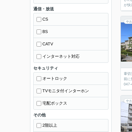
が快
通信・放送
CS
中古
BS
CATV
インターネット対応
セキュリティ
葦切
オートロック
前に
047
TVモニタ付インターホン
中古
宅配ボックス
その他
2階以上