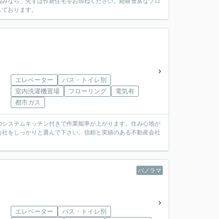
悩みなら、先ずは作新住宅をお尋ねください。経験豊富なプロ
しております。
エレベーター
バス・トイレ別
室内洗濯機置場
フローリング
電気有
都市ガス
のシステムキッチン付きで作業能率が上がります。住み心地が
会社をしっかりと選んで下さい。信頼と実績のある不動産会社
パノラマ
エレベーター
バス・トイレ別