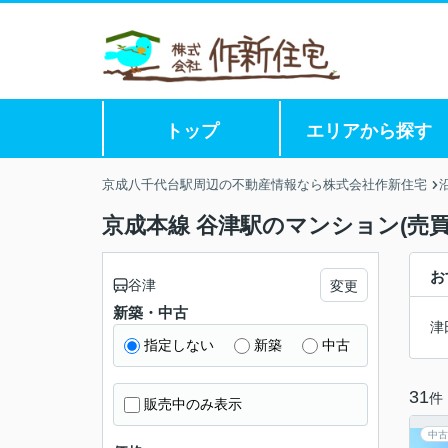
トップ
エリアから探す
京成八千代台駅周辺の不動産情報なら株式会社作新住宅
京成本線 谷津駅のマンション(売買
お
谷津
変更
新築・中古
津
指定しない
新築
中古
31
件
販売中のみ表示
中古