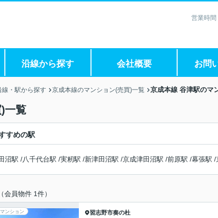
営業時間
沿線から探す
会社概要
お問
京成本線 谷津駅のマン
沿線・駅から探す
京成本線のマンション(売買)一覧
)一覧
すすめの駅
田沼駅
/
八千代台駅
/
実籾駅
/
新津田沼駅
/
京成津田沼駅
/
前原駅
/
幕張駅
/
（会員物件 1件）
マンション
習志野市
奏の杜