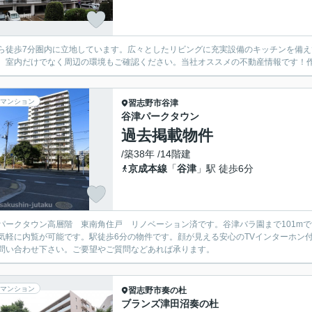
ら徒歩7分圏内に立地しています。広々としたリビングに充実設備のキッチンを備
。室内だけでなく周辺の環境もご確認ください。当社オススメの不動産情報です！
マンション
習志野市
谷津
谷津パークタウン
過去掲載物件
/築38年 /14階建
京成本線
「
谷津
」駅 徒歩6分
パークタウン高層階 東南角住戸 リノベーション済です。谷津バラ園まで101m
気軽に内覧が可能です。駅徒歩6分の物件です。顔が見える安心のTVインターホン
問い合わせ下さい。ご要望やご質問などあれば承ります。
マンション
習志野市
奏の杜
ブランズ津田沼奏の杜