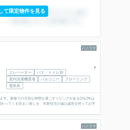
して限定物件を見る
パノラマ
エレベーター
バス・トイレ別
室内洗濯機置場
バルコニー
フローリング
電気有
ます。家族での大切な時間を過ごすリビングがある2SLDKは
関わってくる住まい探しを、作新住宅が誠心誠意を持ってお手
パノラマ