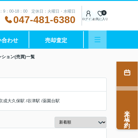
：9：00-18：00 定休日：火曜日・水曜日
0
047-481-6380
ログイン
お気に入り
い合わせ
売却査定
ション(売買)一覧
京成大久保駅
/
谷津駅
/
薬園台駅
来店予約