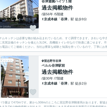
谷津遊園ハイツ１階
過去掲載物件
/築56年 /5階建
京成本線
「
谷津
」駅 徒歩9分
テムキッチンは必要な物が組み込まれているため、すぐ調理できます。きれいな中
に充実設備のキッチンを備えた3LDK。高機能トイレ付なので快適に過ごせます。
お電話にてご連絡ください。当社は豊富な経験と知識を持っているので、丁寧にお
マンション
習志野市
谷津
ペルル谷津駅前
過去掲載物件
/築30年 /7階建
京成本線
「
谷津
」駅 徒歩2分
バラ園まで470mです。家から308mのところに習志野谷津郵便局があります。駅
ある3LDKの物件情報は当社まで。習志野市にある京成本線谷津周辺で不動産情報