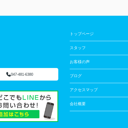
をや
イホーム購入を全てお任せできました。ありが
い。
とう。
トップページ
スタッフ
お客様の声
047-481-6380
ブログ
アクセスマップ
会社概要