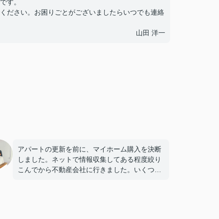
です。
ください。お困りごとがございましたらいつでも連絡
山田 洋一
アパートの更新を前に、マイホーム購入を決断
しました。ネットで情報収集してある程度絞り
こんでから不動産会社に行きました。いくつか
の会社の中で一番、話しやすかったのが作新住
宅さんでした。物件の情報はもとより、住宅ロ
ーンのこともうまくリードしてもらい助かりま
した。引渡しも無事終わり、これから引越しで