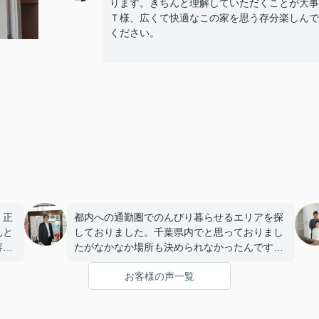
ります。きちんと理解していただくことが大事
Ｔ様、広くて快適なこの家を思う存分楽しんで
ください。
。正
都内への通勤圏でのんびり暮らせるエリアを探
んと
しておりました。千葉県内でと思っておりまし
容で
たがなかなか場所も決められなかったんです。
の手
私の予算でいいところを紹介くださり感謝して
お客様の声一覧
まし
おります。山田さん、物件のいいところはとも
にな
かく、わるいところもきちんと教えてくださっ
きる
て信用出来ましたよ。私の大イベントであるマ