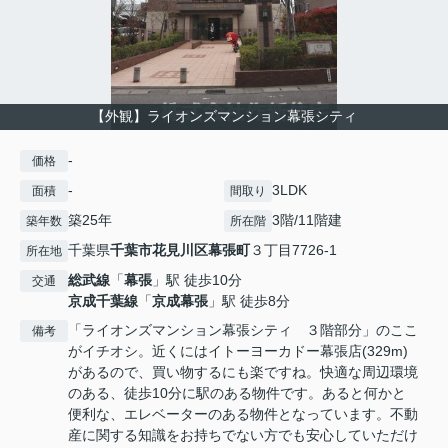
【外観】ライオンズマンション幕張シティ
-
価格
-
3LDK
面積
間取り
築25年
3階/11階建
築年数
所在階
千葉県
千葉市花見川区
幕張町
３丁目7726-1
所在地
総武線
「
幕張
」駅 徒歩10分
交通
京成千葉線
「
京成幕張
」駅 徒歩8分
「ライオンズマンション幕張シティ ３階部分」のここ
備考
がイチオシ。近くにはイトーヨーカドー幕張店(329m)
があるので、買い物するにも楽ですね。快適な周辺環境
のある、徒歩10分に駅のある物件です。あると何かと
便利な、エレベーターのある物件となっています。不動
産に関する知識をお持ちでない方でも安心していただけ