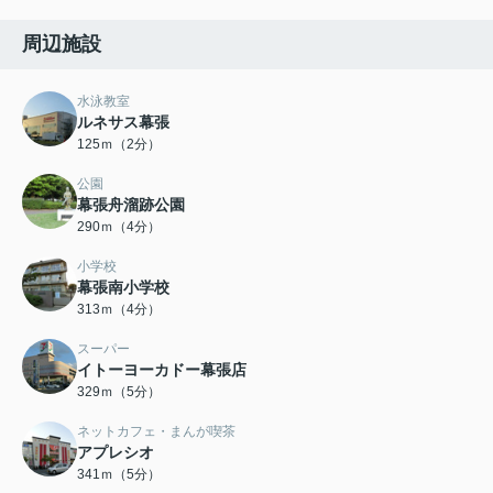
周辺施設
水泳教室
ルネサス幕張
125ｍ（2分）
公園
幕張舟溜跡公園
290ｍ（4分）
小学校
幕張南小学校
313ｍ（4分）
スーパー
イトーヨーカドー幕張店
329ｍ（5分）
ネットカフェ・まんが喫茶
アプレシオ
341ｍ（5分）