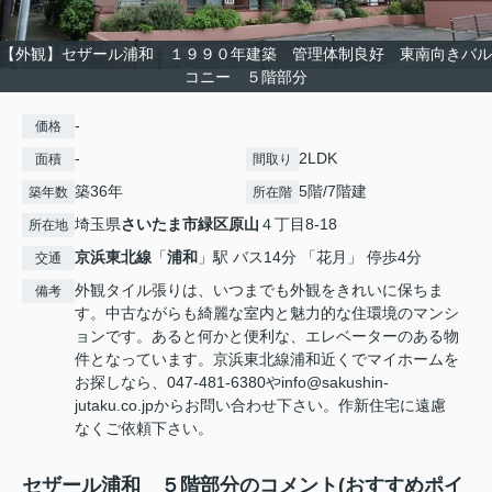
【外観】セザール浦和 １９９０年建築 管理体制良好 東南向きバル
コニー ５階部分
-
価格
-
2LDK
面積
間取り
築36年
5階/7階建
築年数
所在階
埼玉県
さいたま市緑区
原山
４丁目8-18
所在地
京浜東北線
「
浦和
」駅 バス14分 「花月」 停歩4分
交通
外観タイル張りは、いつまでも外観をきれいに保ちま
備考
す。中古ながらも綺麗な室内と魅力的な住環境のマンシ
ョンです。あると何かと便利な、エレベーターのある物
件となっています。京浜東北線浦和近くでマイホームを
お探しなら、047-481-6380やinfo@sakushin-
jutaku.co.jpからお問い合わせ下さい。作新住宅に遠慮
なくご依頼下さい。
セザール浦和 ５階部分のコメント(おすすめポイ