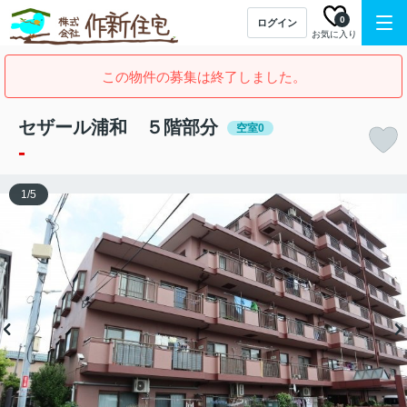
0
ログイン
お気に入り
この物件の募集は終了しました。
セザール浦和 ５階部分
空室0
-
1
/
5