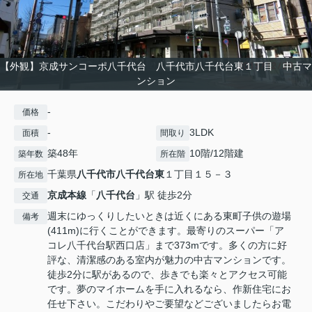
【外観】京成サンコーポ八千代台 八千代市八千代台東１丁目 中古マ
ンション
-
価格
-
3LDK
面積
間取り
築48年
10階/12階建
築年数
所在階
千葉県
八千代市
八千代台東
１丁目１５－３
所在地
京成本線
「
八千代台
」駅 徒歩2分
交通
週末にゆっくりしたいときは近くにある東町子供の遊場
備考
(411m)に行くことができます。最寄りのスーパー「ア
コレ八千代台駅西口店」まで373mです。多くの方に好
評な、清潔感のある室内が魅力の中古マンションです。
徒歩2分に駅があるので、歩きでも楽々とアクセス可能
です。夢のマイホームを手に入れるなら、作新住宅にお
任せ下さい。こだわりやご要望などございましたらお電