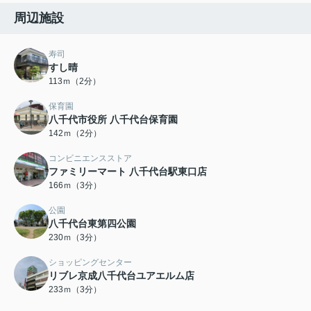
周辺施設
寿司
すし晴
113ｍ（2分）
保育園
八千代市役所 八千代台保育園
142ｍ（2分）
コンビニエンスストア
ファミリーマート 八千代台駅東口店
166ｍ（3分）
公園
八千代台東第四公園
230ｍ（3分）
ショッピングセンター
リブレ京成八千代台ユアエルム店
233ｍ（3分）