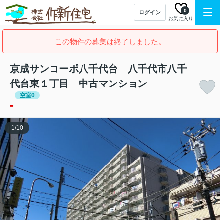
0
ログイン
お気に入り
この物件の募集は終了しました。
京成サンコーポ八千代台 八千代市八千
代台東１丁目 中古マンション
空室0
-
1
/
10