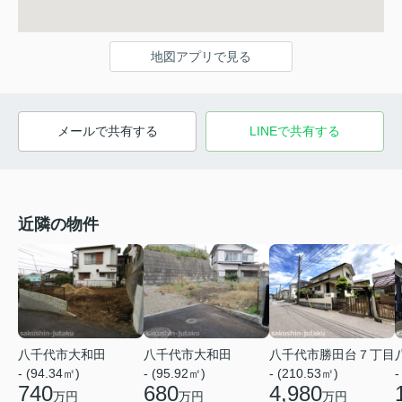
地図アプリで見る
メールで共有する
LINEで共有する
近隣の物件
八千代市大和田
八千代市大和田
八千代市勝田台７丁目
- (94.34㎡)
- (95.92㎡)
- (210.53㎡)
-
740
680
4,980
万円
万円
万円