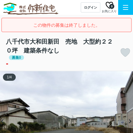
0
ログイン
お気に入り
この物件の募集は終了しました。
八千代市大和田新田 売地 大型約２２
０坪 建築条件なし
募集0
-
1
/
4