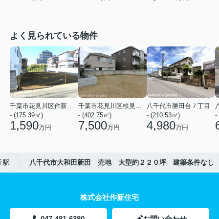
よく見られている物件
千葉市花見川区作新台５丁目
千葉市花見川区検見川町３丁目
八千代市勝田台７丁目
- (175.39㎡)
- (402.75㎡)
- (210.53㎡)
-
1,590
7,500
4,980
万円
万円
万円
丘駅
八千代市大和田新田 売地 大型約２２０坪 建築条件なし
株式会社作新住宅
047-481-6380
お問い合わせ