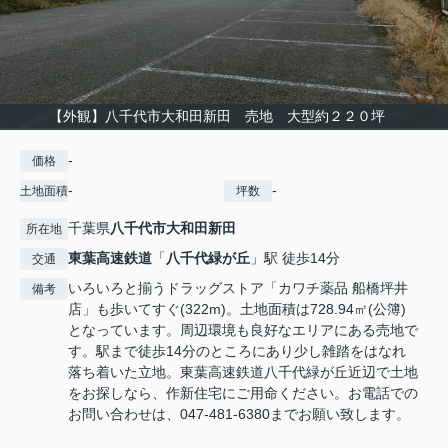
【外観】八千代市大和田新田 売地 大型約２２０坪
-
価格
-
-
土地面積
坪数
千葉県
八千代市
大和田新田
所在地
東葉高速鉄道
「
八千代緑が丘
」駅 徒歩14分
交通
いろいろと揃うドラッグストア「カワチ薬品 船橋坪井
備考
店」も歩いてすぐ(322m)。土地面積は728.94㎡(公簿)
となっています。周辺環境も良好なエリアにある売地で
す。駅まで徒歩14分のところにあり少し雑踏をはなれ
落ち着いた立地。東葉高速鉄道八千代緑が丘近辺で土地
をお探しなら、作新住宅にご用命ください。お電話での
お問い合わせは、047-481-6380までお願い致します。