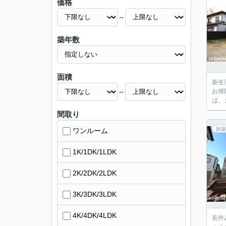
価格
～
築年数
面積
新生
～
お掃
ば、
間取り
新築
ワンルーム
1K/1DK/1LDK
2K/2DK/2LDK
3K/3DK/3LDK
4K/4DK/4LDK
長作