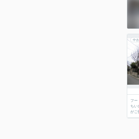
中古
フー
ちい
がご提