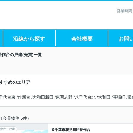
営業時間
沿線から探す
会社概要
お問
長作台の戸建(売買)一覧
すすめのエリア
千代台東
/
作新台
/
大和田新田
/
東習志野
/
八千代台北
/
大和田
/
幕張町
/
長
（会員物件 5件）
中古一戸建
千葉市花見川区
長作台