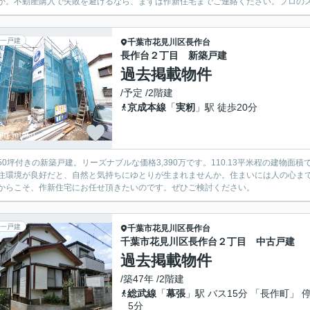
か。不動産購入で失敗を避けるなら、まずは作新住宅までご連絡ください。プロの
一戸建
千葉市花見川区
長作台
長作台２丁目 新築戸建
過去掲載物件
/予定 /2階建
京成本線
「
実籾
」駅 徒歩20分
50坪付きの新築戸建。リーズナブルな価格3,390万です。110.13平米程の建物
住環境が良好だと、自然と気持ちにゆとりが生まれませんか。住まいには人の心ま
からこそ、作新住宅にお任せ頂きたいのです。ぜひご検討ください。
一戸建
千葉市花見川区
長作台
千葉市花見川区長作台２丁目 中古戸建
過去掲載物件
/築47年 /2階建
総武線
「
幕張
」駅 バス15分 「長作町」 
5分