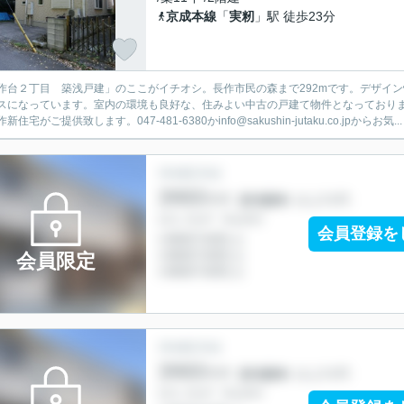
京成本線
「
実籾
」駅 徒歩23分
作台２丁目 築浅戸建」のここがイチオシ。長作市民の森まで292mです。デザイ
スになっています。室内の環境も良好な、住みよい中古の戸建て物件となっており
新住宅がご提供致します。047-481-6380かinfo@sakushin-jutaku.co.jpからお気..
会員登録を
会員限定