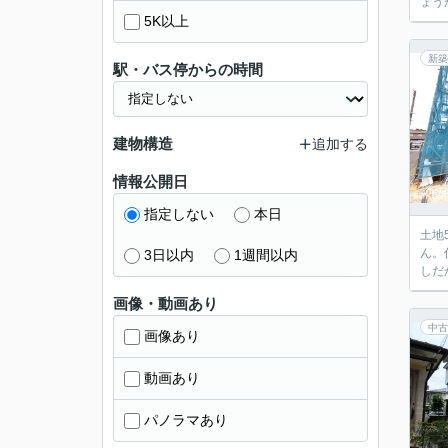
ょう
5K以上
新築
駅・バス停からの時間
建物構造
追加する
情報公開日
指定しない
本日
土地
ん。
3日以内
1週間以内
しだ
画像・動画あり
中古
画像あり
動画あり
パノラマあり