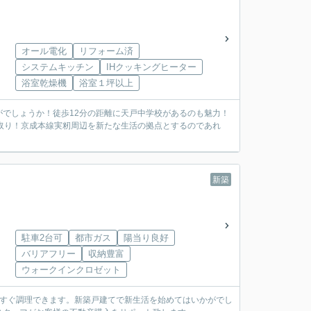
オール電化
リフォーム済
システムキッチン
IHクッキングヒーター
浴室乾燥機
浴室１坪以上
でしょうか！徒歩12分の距離に天戸中学校があるのも魅力！
間取り！京成本線実籾周辺を新たな生活の拠点とするのであれ
新築
駐車2台可
都市ガス
陽当り良好
バリアフリー
収納豊富
ウォークインクロゼット
、すぐ調理できます。新築戸建てで新生活を始めてはいかがでし