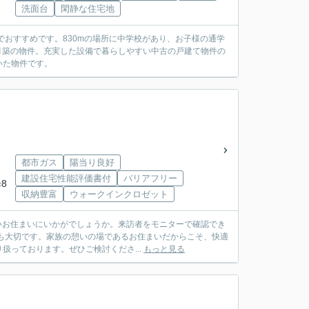
洗面台
閑静な住宅地
でおすすめです。830mの場所に中学校があり、お子様の通学
5月築の物件。充実した設備で暮らしやすい中古の戸建て物件の
いた物件です。
都市ガス
陽当り良好
建設住宅性能評価書付
バリアフリー
8
収納豊富
ウォークインクロゼット
しいお住まいにいかがでしょうか。来訪者をモニターで確認でき
も大切です。家族の憩いの場であるお住まいだからこそ、快適
っております。ぜひご検討くださ...
もっと見る