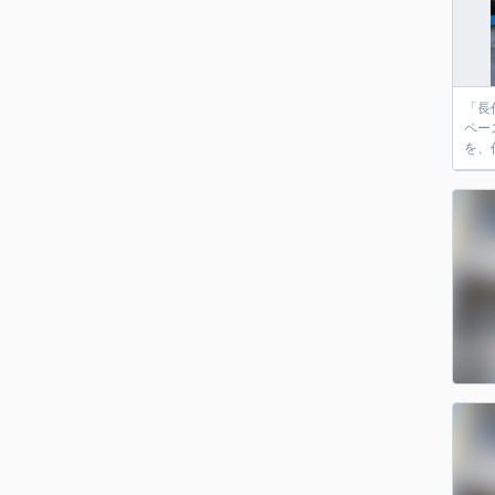
「長
ペー
を、作