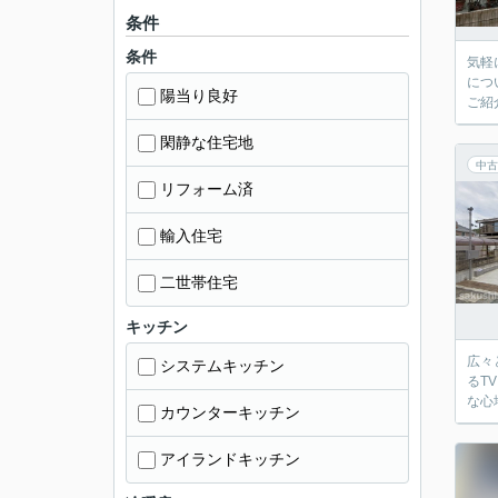
条件
条件
気軽
につ
陽当り良好
ご紹
閑静な住宅地
中古
リフォーム済
輸入住宅
二世帯住宅
キッチン
広々
システムキッチン
るT
な心
カウンターキッチン
アイランドキッチン