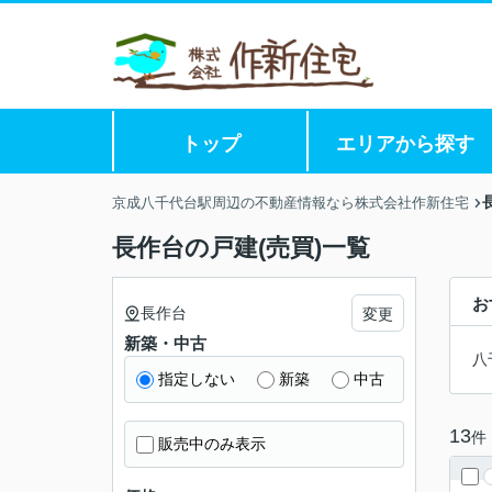
トップ
エリアから探す
京成八千代台駅周辺の不動産情報なら株式会社作新住宅
長作台の戸建(売買)一覧
お
長作台
変更
新築・中古
八
指定しない
新築
中古
13
件
販売中のみ表示