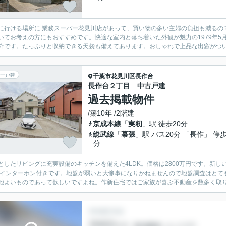
に行ける場所に 業務スーパー花見川店があって、買い物の多い主婦の負担も減るの
いてお考えの方にもおすすめです。快適な室内と落ち着いた外観が魅力の1979年
介です。たっぷりと収納できる天袋も備えてあります。おしゃれで上品な出窓がつ
一戸建
千葉市花見川区
長作台
長作台２丁目 中古戸建
過去掲載物件
/築10年 /2階建
京成本線
「
実籾
」駅 徒歩20分
総武線
「
幕張
」駅 バス20分 「長作」 停歩
分
としたリビングに充実設備のキッチンを備えた4LDK。価格は2800万円です。新
Vインターホン付きです。地盤が弱いと大惨事になりかねませんので地盤調査はとて
地よいものであって欲しいですよね。作新住宅ではご家族が喜ぶ不動産を数多く取り扱