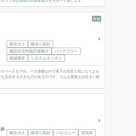
スタッフがお客様の不動産購入をサポート致します。
新築
都市ガス
陽当り良好
建設住宅性能評価書付
バリアフリー
収納豊富
システムキッチン
面積でスペースも十分。ベタ基礎なので床下の湿気も気になりませ
でも左右する大きな力があるのです。そんな重要なお住まい探
停歩
都市ガス
陽当り良好
バルコニー
電気有