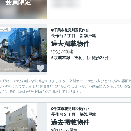
会員限定
一戸建
千葉市花見川区
長作台
長作台２丁目 新築戸建
過去掲載物件
/予定 /2階建
京成本線
「
実籾
」駅 徒歩23分
の戸建てで気分爽快な生活を送りましょう。玄関ポーチの使い方ひとつで家の雰囲気が
は2,490万円です。新しいお住まいにいかがでしょうか。不動産購入を考えている
など、条件に合わせた不動産をご用意しております。
一戸建
千葉市花見川区
長作台
長作台２丁目 築浅戸建
過去掲載物件
/築11年 /2階建