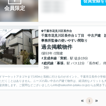
会員登録を
会員限定
一戸建
千葉市花見川区
長作台
千葉市花見川区長作台１丁目 中古戸建 
事務所監修の使いやすい間取り
過去掲載物件
/築53年 /2階建
京成本線
「
実籾
」駅 徒歩19分
総武線
「
幕張
」駅 バス12分 「長作町」 
3分
ドマーケットアタゴヤまで140mと気軽に行けるのがポイント。千葉市立長作小学校
ただくことはありません。ニーズの高い中古の戸建て物件は、経済的なメリットも
供致します。ご質問などございましたらinfo@sakushin-jutaku.co.jpからお聞き
1