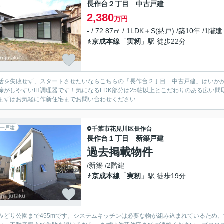
長作台２丁目 中古戸建
2,380
万円
- / 72.87㎡ / 1LDK＋S(納戸) /築10年 /1階建
京成本線
「
実籾
」駅 徒歩22分
活を失敗せず、スタートさせたいならこちらの「長作台２丁目 中古戸建」はいかが
除がしやすいIH調理器です！気になるLDK部分は25帖以上とこだわりのある広い
まずはお気軽に作新住宅までお問い合わせください
一戸建
千葉市花見川区
長作台
長作台１丁目 新築戸建
過去掲載物件
/新築 /2階建
京成本線
「
実籾
」駅 徒歩19分
みどり公園まで455mです。システムキッチンは必要な物が組み込まれているため