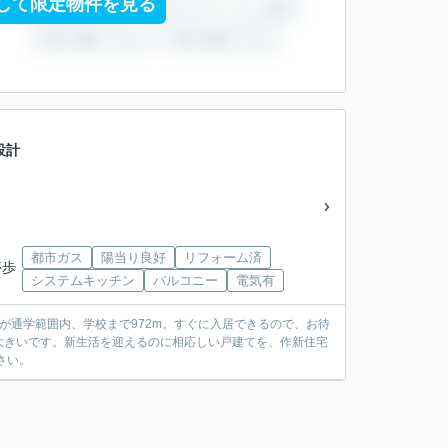
して限定物件を見る
設計
都市ガス
陽当り良好
リフォーム済
停歩
システムキッチン
バルコニー
電気有
が通学範囲内、学校まで972m。すぐに入居できるので、お待
大きいです。新生活を迎えるのに相応しい戸建てを、作新住宅
下さい。