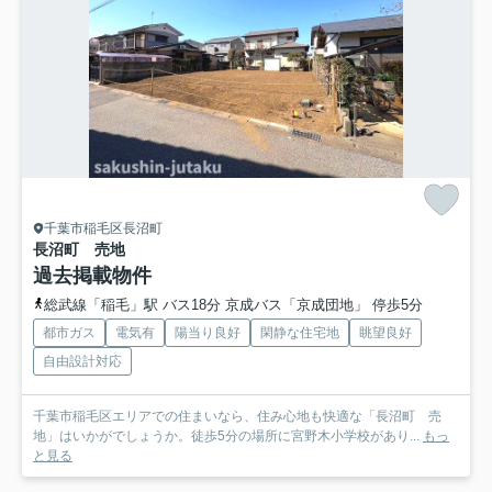
千葉市稲毛区長沼町
長沼町 売地
過去掲載物件
総武線「稲毛」駅 バス18分 京成バス「京成団地」 停歩5分
都市ガス
電気有
陽当り良好
閑静な住宅地
眺望良好
自由設計対応
千葉市稲毛区エリアでの住まいなら、住み心地も快適な「長沼町 売
地」はいかがでしょうか。徒歩5分の場所に宮野木小学校があり...
もっ
と見る