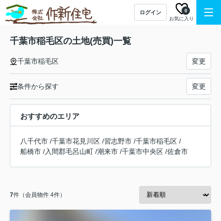
0
ログイン
お気に入り
千葉市稲毛区の土地(売買)一覧
千葉市稲毛区
変更
条件から探す
変更
おすすめのエリア
八千代市
/
千葉市花見川区
/
習志野市
/
千葉市稲毛区
/
船橋市
/
入間郡毛呂山町
/
潮来市
/
千葉市中央区
/
佐倉市
7
件（会員物件 4件）