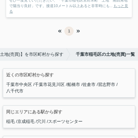
ぜひ一度見ていただきたい、「千葉市稲毛区宮野木町 土地 南西角地
で陽当り良好」です。接道10メートル以上あると非常時にも...
もっと見
る
1
土地(売買)】を市区町村から探す
千葉市稲毛区の土地(売買)一覧
近くの市区町村から探す
千葉市中央区
千葉市花見川区
船橋市
佐倉市
習志野市
八千代市
同じエリアにある駅から探す
稲毛
京成稲毛
穴川
スポーツセンター