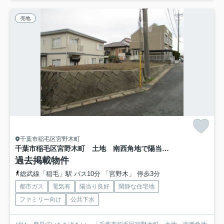
売地
千葉市稲毛区宮野木町
千葉市稲毛区宮野木町 土地 南西角地で陽当り良好
過去掲載物件
総武線「稲毛」駅 バス10分 「宮野木」 停歩3分
都市ガス
電気有
陽当り良好
閑静な住宅地
ファミリー向け
公共下水