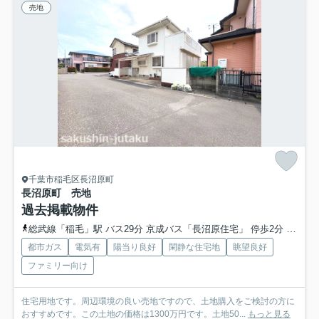
売地
千葉市稲毛区長沼原町
長沼原町 売地
過去掲載物件
総武線「稲毛」駅 バス29分 京成バス「長沼原住宅」 停歩2分
千葉
都市ガス
電気有
陽当り良好
閑静な住宅地
眺望良好
ファミリー向け
住宅用地です。周辺環境の良い売地ですので、土地購入をご検討の方に
おすすめです。この土地の価格は1300万円です。土地50...
もっと見る