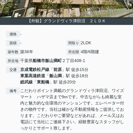
【外観】グランドヴィラ津田沼 ２ＬＤＫ
-
価格
-
2LDK
面積
間取り
築36年
4階/6階建
築年数
所在階
千葉県
船橋市
飯山満町
２丁目408-1
所在地
京成電鉄松戸線
「
前原
」駅 徒歩15分
交通
東葉高速鉄道
「
飯山満
」駅 徒歩18分
総武線
「
東船橋
」駅 徒歩20分
こだわりポイント満載のグランドヴィラ津田沼。ワイズ
備考
マート ハザマ店まで9mです。中古ながらも綺麗な室
内と魅力的な住環境のマンションです。エレベーター付
きの物件です。当社は確かな不動産情報をご提供してお
ります。こだわりやご要望などがあれば、メール又はお
電話にて当社にご連絡下さい。経験豊富なスタッフがし
っかりとサポート致します。