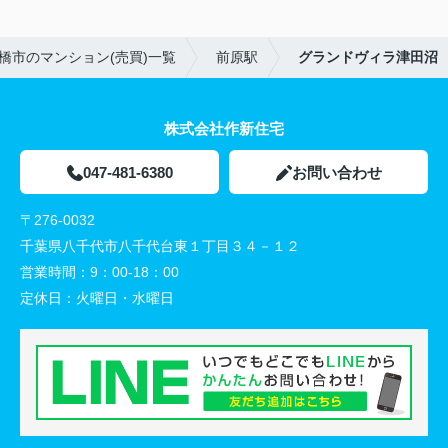
橋市のマンション(売買)一覧
前原駅
グランドヴィラ津田沼
株式会社作新住宅
047-481-6380
お問い合わせ
〒276-0032
千葉県八千代市八千代台東１丁目３４－１２
営業時間：
9：00-18：00
定休日：
火曜日・水曜日