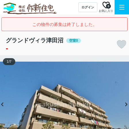
0
ログイン
お気に入り
この物件の募集は終了しました。
グランドヴィラ津田沼
空室0
-
1
/
7