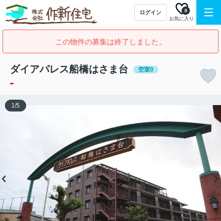
0
ログイン
お気に入り
この物件の募集は終了しました。
ダイアパレス船橋はさま台
空室0
-
1
/
5