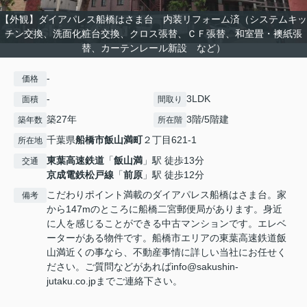
【外観】ダイアパレス船橋はさま台 内装リフォーム済（システムキッ
チン交換、洗面化粧台交換、クロス張替、ＣＦ張替、和室畳・襖紙張
替、カーテンレール新設 など）
-
価格
-
3LDK
面積
間取り
築27年
3階/5階建
築年数
所在階
千葉県
船橋市
飯山満町
２丁目621-1
所在地
東葉高速鉄道
「
飯山満
」駅 徒歩13分
交通
京成電鉄松戸線
「
前原
」駅 徒歩12分
こだわりポイント満載のダイアパレス船橋はさま台。家
備考
から147mのところに船橋二宮郵便局があります。身近
に人を感じることができる中古マンションです。エレベ
ーターがある物件です。船橋市エリアの東葉高速鉄道飯
山満近くの事なら、不動産事情に詳しい当社にお任せく
ださい。ご質問などがあればinfo@sakushin-
jutaku.co.jpまでご連絡下さい。