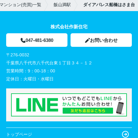
マンション(売買)一覧
飯山満駅
ダイアパレス船橋はさま台
株式会社作新住宅
047-481-6380
お問い合わせ
〒276-0032
千葉県八千代市八千代台東１丁目３４－１２
営業時間：
9：00-18：00
定休日：
火曜日・水曜日
トップページ