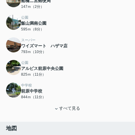
船橋二宮郵便局
147ｍ（2分）
公園
飯山満南公園
595ｍ（8分）
スーパー
ワイズマート ハザマ店
793ｍ（10分）
公園
アルビス前原中央公園
825ｍ（11分）
中学校
前原中学校
844ｍ（11分）
すべて見る
地図