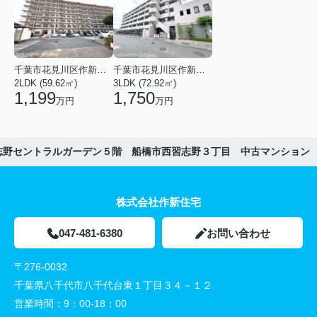
千葉市花見川区作新台６丁目
千葉市花見川区作新台４丁目
2LDK (59.62㎡)
3LDK (72.92㎡)
1,199
1,750
万円
万円
志野セントラルガーデン５階 船橋市西習志野３丁目 中古マンション
株式会社作新住宅
047-481-6380
お問い合わせ
〒276-0032
千葉県八千代市八千代台東１丁目３４－１２
営業時間：
9：00-18：00