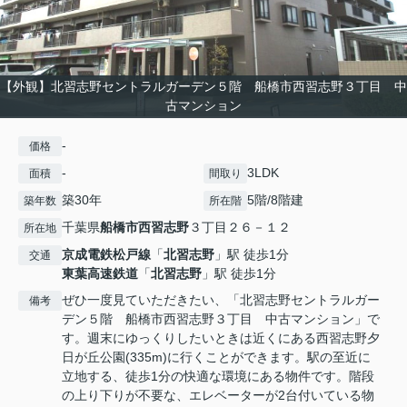
【外観】北習志野セントラルガーデン５階 船橋市西習志野３丁目 中
古マンション
-
価格
-
3LDK
面積
間取り
築30年
5階/8階建
築年数
所在階
千葉県
船橋市
西習志野
３丁目２６－１２
所在地
京成電鉄松戸線
「
北習志野
」駅 徒歩1分
交通
東葉高速鉄道
「
北習志野
」駅 徒歩1分
ぜひ一度見ていただきたい、「北習志野セントラルガー
備考
デン５階 船橋市西習志野３丁目 中古マンション」で
す。週末にゆっくりしたいときは近くにある西習志野夕
日が丘公園(335m)に行くことができます。駅の至近に
立地する、徒歩1分の快適な環境にある物件です。階段
の上り下りが不要な、エレベーターが2台付いている物