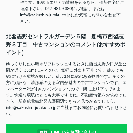
件です。船橋市エリアの情報を知るなら、作新住宅にご
連絡下さい。047-481-6380にお電話、または
info@sakushin-jutaku.co.jpにお気軽にお問い合わせ下
さい。
北習志野セントラルガーデン５階 船橋市西習志
野３丁目 中古マンションのコメント(おすすめポ
イント)
ゆっくりしたい時やリフレッシュするときに西習志野夕日が丘公
園が近く(335m)にあるので、気軽に外出も可能です。徒歩でも
駅に行ける環境が嬉しい、徒歩1分に駅のある物件です。多くの
方に好評な、清潔感のある室内が魅力の中古マンションです。エ
レベーター2台付きのマンションなので、楽に上り下りできま
す。快適な環境はとても大事ですよね。不動産情報をお求めでし
たら、新京成電鉄北習志野周辺できっと見つかるでしょう。
info@sakushin-jutaku.co.jpに当社までお気軽にお問い合わせ下さ
い。
LINEからお問い合わせ
無料