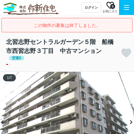
0
ログイン
お気に入り
この物件の募集は終了しました。
北習志野セントラルガーデン５階 船橋
市西習志野３丁目 中古マンション
空室0
-
1
/
7