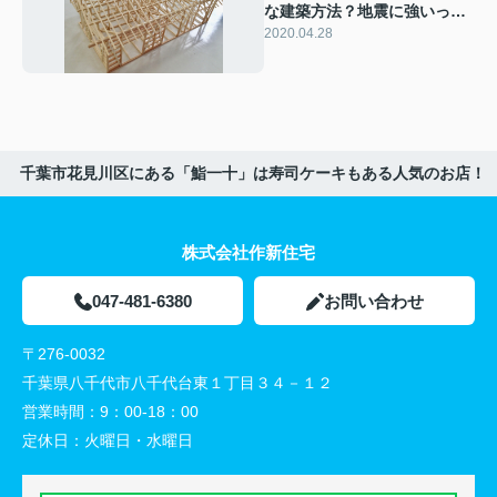
な建築方法？地震に強いって
本当なの？
2020.04.28
千葉市花見川区にある「鮨一十」は寿司ケーキもある人気のお店！
株式会社作新住宅
047-481-6380
お問い合わせ
〒276-0032
千葉県八千代市八千代台東１丁目３４－１２
営業時間：
9：00-18：00
定休日：
火曜日・水曜日