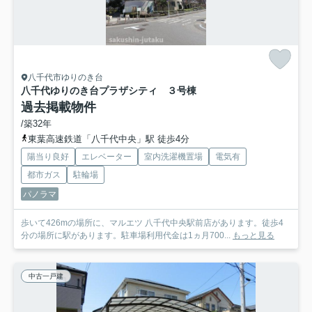
八千代市ゆりのき台
八千代ゆりのき台プラザシティ ３号棟
過去掲載物件
/築32年
東葉高速鉄道「八千代中央」駅 徒歩4分
陽当り良好
エレベーター
室内洗濯機置場
電気有
都市ガス
駐輪場
パノラマ
歩いて426mの場所に、マルエツ 八千代中央駅前店があります。徒歩4
分の場所に駅があります。駐車場利用代金は1ヵ月700...
もっと見る
中古一戸建