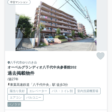
中古マンション
八千代市ゆりのき台
オーベルグランディオ八千代中央参番館
202
過去掲載物件
/築27年
東葉高速鉄道「八千代中央」駅 徒歩3分
陽当り良好
エレベーター
バス・トイレ別
室内洗濯機置場
エアコン
バルコニー
パノラマ