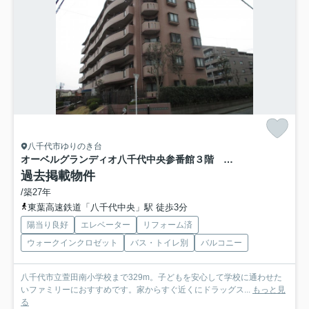
八千代市ゆりのき台
オーベルグランディオ八千代中央参番館３階 八千代市ゆりのき台１丁目 中古マンション
過去掲載物件
/築27年
東葉高速鉄道「八千代中央」駅 徒歩3分
陽当り良好
エレベーター
リフォーム済
ウォークインクロゼット
バス・トイレ別
バルコニー
八千代市立萱田南小学校まで329m。子どもを安心して学校に通わせた
いファミリーにおすすめです。家からすぐ近くにドラッグス...
もっと見
る