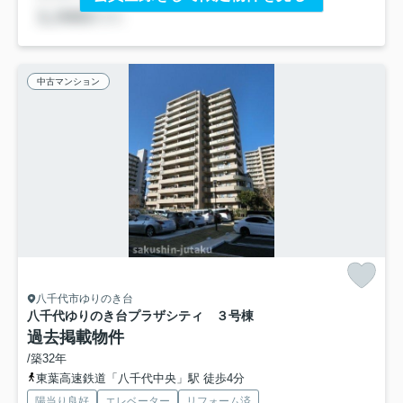
中古マンション
八千代市ゆりのき台
八千代ゆりのき台プラザシティ ３号棟
過去掲載物件
/築32年
東葉高速鉄道「八千代中央」駅 徒歩4分
陽当り良好
エレベーター
リフォーム済