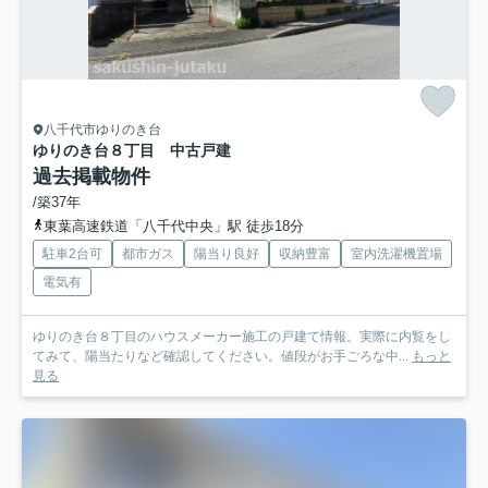
八千代市ゆりのき台
ゆりのき台８丁目 中古戸建
過去掲載物件
/築37年
東葉高速鉄道「八千代中央」駅 徒歩18分
駐車2台可
都市ガス
陽当り良好
収納豊富
室内洗濯機置場
電気有
ゆりのき台８丁目のハウスメーカー施工の戸建て情報。実際に内覧をし
てみて、陽当たりなど確認してください。値段がお手ごろな中...
もっと
見る