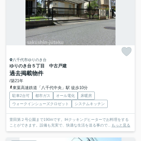
八千代市ゆりのき台
ゆりのき台５丁目 中古戸建
過去掲載物件
/築21年
東葉高速鉄道「八千代中央」駅 徒歩10分
駐車2台可
都市ガス
オール電化
床暖房
ウォークインシューズクロゼット
システムキッチン
萱田第２号公園まで190mです。IHクッキングヒーターでお料理をする
ことができます。設備も充実で、快適な生活を送る事ので...
もっと見る