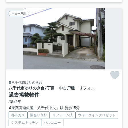
中古一戸建
八千代市ゆりのき台
八千代市ゆりのき台7丁目 中古戸建 リフォーム住宅
過去掲載物件
/築34年
東葉高速鉄道「八千代中央」駅 徒歩15分
都市ガス
陽当り良好
リフォーム済
ウォークインクロゼット
システムキッチン
バルコニー