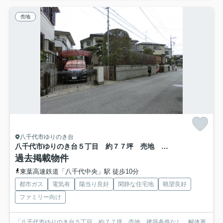
売地
八千代市ゆりのき台
八千代市ゆりのき台５丁目 約７７坪 売地 建築条件なし 解体更地渡し
過去掲載物件
東葉高速鉄道「八千代中央」駅 徒歩10分
都市ガス
電気有
陽当り良好
閑静な住宅地
眺望良好
ファミリー向け
「八千代市ゆりのき台５丁目 約７７坪 売地 建築条件なし 解体更