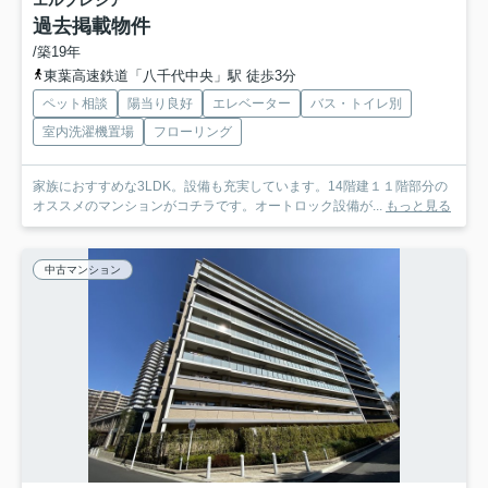
エルプレシア
過去掲載物件
/築19年
東葉高速鉄道「八千代中央」駅 徒歩3分
ペット相談
陽当り良好
エレベーター
バス・トイレ別
室内洗濯機置場
フローリング
家族におすすめな3LDK。設備も充実しています。14階建１１階部分の
オススメのマンションがコチラです。オートロック設備が...
もっと見る
中古マンション