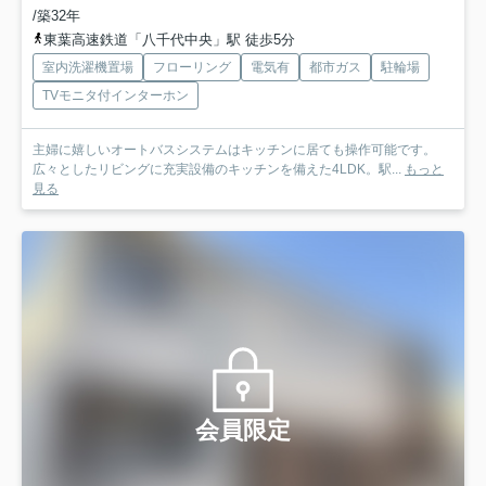
/築32年
東葉高速鉄道「八千代中央」駅 徒歩5分
室内洗濯機置場
フローリング
電気有
都市ガス
駐輪場
TVモニタ付インターホン
主婦に嬉しいオートバスシステムはキッチンに居ても操作可能です。
広々としたリビングに充実設備のキッチンを備えた4LDK。駅...
もっと
見る
会員限定