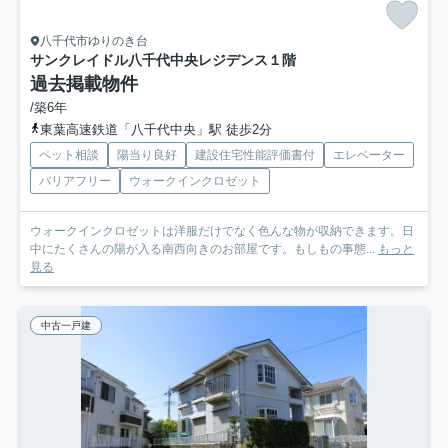
八千代市ゆりのき台
サンクレイドル八千代中央レジデンス
１階
過去掲載物件
/築6年
東葉高速鉄道「八千代中央」駅 徒歩2分
ペット相談
陽当り良好
建設住宅性能評価書付
エレベーター
バリアフリー
ウォークインクロゼット
ウォークインクロゼットは洋服だけでなく色んな物が収納できます。日
中にたくさんの陽が入る南西向きのお部屋です。もしもの事態...
もっと
見る
中古一戸建