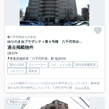
八千代市ゆりのき台
ゆりのき台プラザシティ第４号棟 八千代市ゆりのき台４丁目 中古マンション
過去掲載物件
/築32年
東葉高速鉄道「八千代中央」駅 徒歩5分
陽当り良好
エレベーター
バス・トイレ別
室内洗濯機置場
バルコニー
電気有
こちらの物件のバルコニーの広さは21.68平米となっています。解放感
溢れる4LDKの物件はこちらです。1,800万円の価...
もっと見る
中古マンション