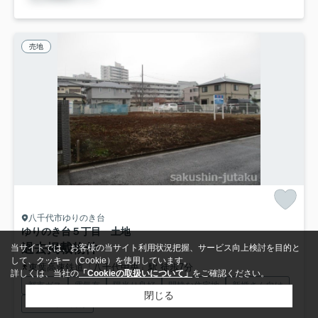
売地
八千代市ゆりのき台
ゆりのき台５丁目 土地
過去掲載物件
当サイトでは、お客様の当サイト利用状況把握、サービス向上検討を目的と
して、クッキー（Cookie）を使用しています。
東葉高速鉄道「八千代中央」駅 徒歩7分
詳しくは、当社の
「Cookieの取扱いについて」
をご確認ください。
都市ガス
電気有
陽当り良好
閑静な住宅地
新婚さん向け
閉じる
ファミリー向け