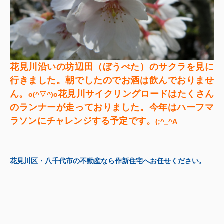
花見川沿いの坊辺田（ぼうべた）のサクラを見に
行きました。朝でしたのでお酒は飲んでおりませ
ん。
花見川サイクリングロードはたくさん
o(^▽^)o
のランナーが走っておりました。今年はハーフマ
ラソンにチャレンジする予定です。
(;^_^A
花見川区・八千代市の不動産なら作新住宅へお任せください。