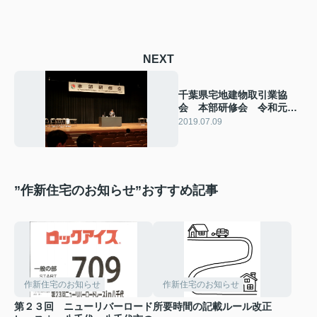
NEXT
千葉県宅地建物取引業協
会 本部研修会 令和元年
度第１回
2019.07.09
”作新住宅のお知らせ”おすすめ記事
作新住宅のお知らせ
作新住宅のお知らせ
第２３回 ニューリバーロード
所要時間の記載ルール改正