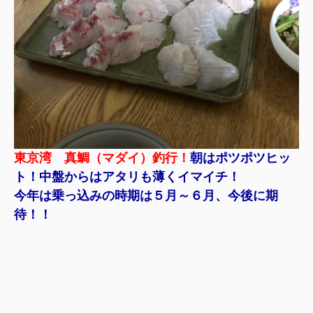
東京湾 真鯛（マダイ）釣行！
朝はポツポツヒッ
ト！中盤からはアタリも薄くイマイチ！
今年は乗っ込みの時期は５月～６月、今後に期
待！！