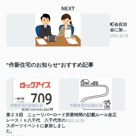
NEXT
町会自治
会に加入
しましょ
2021.11.25
う！
”作新住宅のお知らせ”おすすめ記事
作新住宅のお知らせ
作新住宅のお知らせ
第２３回 ニューリバーロード
所要時間の記載ルール改正
レースｉｎ八千代 八千代市の
2022.10.29
スポーツイベントに参加しまし
た。