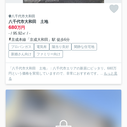
八千代市大和田
八千代市大和田 土地
680
万円
- / 95.92㎡ / -
京成本線「京成大和田」駅 徒歩6分
プロパンガス
電気有
陽当り良好
閑静な住宅地
新婚さん向け
ファミリー向け
「八千代市大和田 土地」：八千代市エリアの新居にピッタリ。680万
円という価格を実現していますので、非常におすすめです。...
もっと見
る