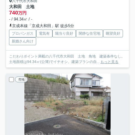
八千代市大和田
大和田 土地
740
万円
- / 94.34㎡ / -
京成本線「京成大和田」駅 徒歩5分
プロパンガス
電気有
陽当り良好
閑静な住宅地
眺望良好
新婚さん向け
こだわりポイント満載の八千代市大和田 土地 角地 建築条件なし。
土地面積は94.34㎡(公簿)でイチオシ。建築プランの自...
もっと見る
売地