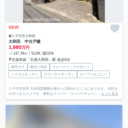
NEW
八千代市大和田
大和田 中古戸建
1,980
万円
- / 147.39㎡ / 5LDK /築32年
京成本線「京成大和田」駅 徒歩6分
都市ガス
陽当り良好
ウォークインクロゼット
システムキッチン
カウンターキッチン
ルーフバルコニー
八千代市役所 大和田図書館が家から236mのところにあります。本好き
の方にオススメです。便利なスーパー「スーパーチェーン...
もっと見る