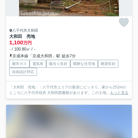
八千代市大和田
大和田 売地
1,100
万円
- / 100.80㎡ / -
京成本線「京成大和田」駅 徒歩7分
都市ガス
電気有
陽当り良好
閑静な住宅地
眺望良好
自由設計対応
「大和田 売地」：八千代市エリアの新居にピッタリ。家から252mの
ところに八千代市役所 大和田図書館があります。この土地...
もっと見る