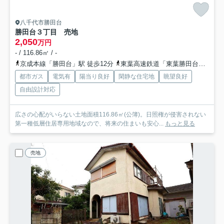
八千代市勝田台
勝田台３丁目 売地
2,050
万円
- / 116.86㎡ / -
京成本線「勝田台」駅 徒歩12分
東葉高速鉄道「東葉勝田台」駅 徒歩13分
都市ガス
電気有
陽当り良好
閑静な住宅地
眺望良好
自由設計対応
広さの心配がいらない土地面積116.86㎡(公簿)。日照権が侵害されない
第一種低層住居専用地域なので、将来の住まいも安心...
もっと見る
売地