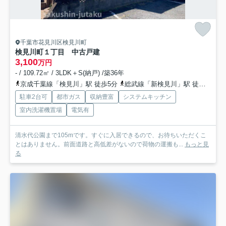
千葉市花見川区検見川町
検見川町１丁目 中古戸建
3,100
万円
- / 109.72㎡ / 3LDK＋S(納戸) /築36年
京成千葉線「検見川」駅 徒歩5分
総武線「新検見川」駅 徒歩12分
駐車2台可
都市ガス
収納豊富
システムキッチン
室内洗濯機置場
電気有
清水代公園まで105mです。すぐに入居できるので、お待ちいただくこ
とはありません。前面道路と高低差がないので荷物の運搬も...
もっと見
る