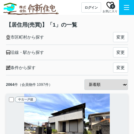
0
ログイン
お気に入り
【居住用(売買)】「1」の一覧
市区町村から探す
変更
沿線・駅から探す
変更
条件から探す
変更
2064
件（会員物件 1097件）
中古一戸建