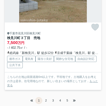
千葉市花見川区検見川町
検見川町３丁目 売地
7,500
万円
- / 402.75㎡ / -
総武線「新検見川」駅 徒歩12分
京成千葉線「検見川」駅 徒歩10分
都市ガス
電気有
陽当り良好
閑静な住宅地
自由設計対応
公共下水
こちらの土地は前面道路6m以上です。平坦地です。土地購入をお考え
の方は是非。住宅用地なので、新しい住まいの場所としておす...
もっと
見る
1
2
3
4
5