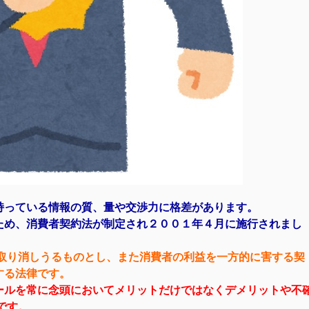
持っている情報の質、量や交渉力に格差があります。
ため、消費者契約法が制定され２００１年４月に施行されまし
取り消しうるものとし、また消費者の利益を一方的に害する契
する法律です。
ールを常に念頭においてメリットだけではなくデメリットや不
です。