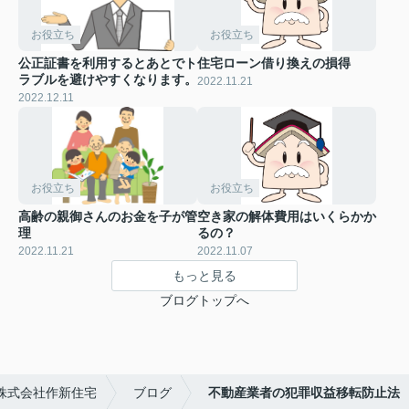
お役立ち
お役立ち
公正証書を利用するとあとでト
住宅ローン借り換えの損得
ラブルを避けやすくなります。
2022.11.21
2022.12.11
お役立ち
お役立ち
高齢の親御さんのお金を子が管
空き家の解体費用はいくらかか
理
るの？
2022.11.21
2022.11.07
もっと見る
ブログトップへ
株式会社作新住宅
ブログ
不動産業者の犯罪収益移転防止法