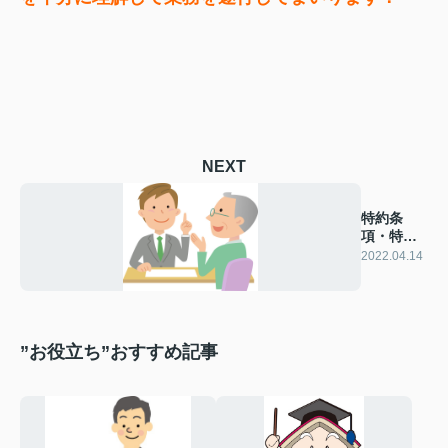
NEXT
特約条
項・特記
事項
2022.04.14
”お役立ち”おすすめ記事